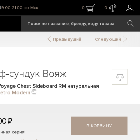
8
9:00-21:00 по Мск
0
0
Предыдущий
Следующий
ф-сундук Вояж
oyage Chest Sideboard RM натуральная
etro Modern
00 ₽
В КОРЗИНУ
нная серия!