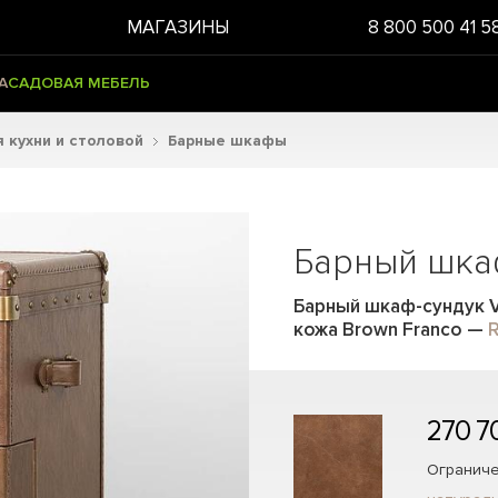
МАГАЗИНЫ
8 800 500 41 5
А
САДОВАЯ МЕБЕЛЬ
 кухни и столовой
Барные шкафы
Барный шка
Барный шкаф-сундук V
кожа Brown Franco
—
R
270 7
Ограниче