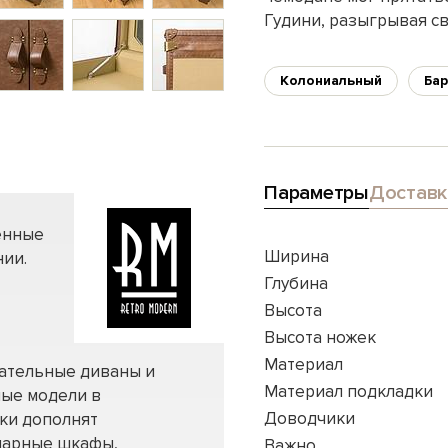
Гудини, разыгрывая с
Колониальный
Бар
Параметры
Доставк
енные
Ширина
ии.
Глубина
Высота
Высота ножек
Материал
вательные диваны и
Материал подкладки
ные модели в
Доводчики
нки дополнят
нарные шкафы,
Важно