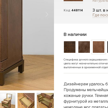
натураль
3 шт. в
Код
448114
Где пос
В наличии
Специфика ручного окрашивания и 
цвета могут незначительно отлича
выполненных в одноименной отдел
Дизайнерам удалось б
Продуманы мельчайшие
кожаные ручки. Тёмная
фурнитурой из металла
чемодане мог прятать