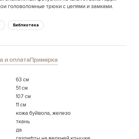
вои головоломные трюки с цепями и замками.
Библиотека
а и оплата
Примерка
63 см
51 см
107 см
11 см
кожа буйвола, железо
ткань
да
газлифты на верхней крышке