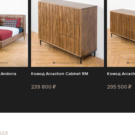
 Andorra
Комод Arcachon Cabinet RM
Комод Arcach
239 800 ₽
295 500 ₽
нда