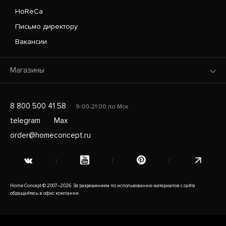
HoReCa
Письмо директору
Вакансии
Магазины
8 800 500 41 58
9:00-21:00 по Мск
telegram
Max
order@homeconcept.ru
Home Concept © 2007–2026. За разрешением по использованию материалов с сайта
обращайтесь в офис компании.