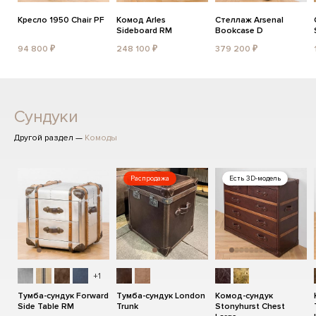
Кресло 1950 Chair PF
Комод Arles
Стеллаж Arsenal
Sideboard RM
Bookcase D
94 800 ₽
248 100 ₽
379 200 ₽
Сундуки
Другой раздел —
Комоды
Распродажа
Есть 3D-модель
+1
Тумба-сундук Forward
Тумба-сундук London
Комод-сундук
Side Table RM
Trunk
Stonyhurst Chest