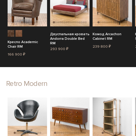
Двуспальная кровать
Комод Arcachon
Andorra Double Bed
Cabinet RM
Кресло Academic
RM
Chair RM
239 800 ₽
293 900 ₽
166 900 ₽
Retro Modern