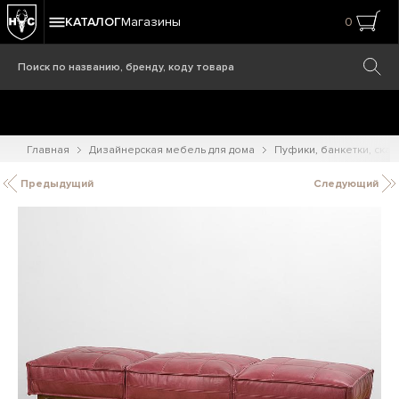
КАТАЛОГ
Магазины
0
Главная
Дизайнерская мебель для дома
Пуфики, банкетки, ска
Предыдущий
Следующий