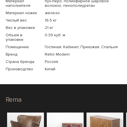
Материал
пух-перо, полиэфирное шаровое
наполнителя
волокно, пенополиуретан
Материал ножек
железо
Чистый вес
16.5 кг
Вес в упаковке
21 кг
Объем в
0.39 куб. м
упаковке
Помещение
Гостиная, Кабинет, Прихожая, Спальня
Бренд
Retro Modern
Страна бренда
Россия
Производство
Китай
Rema