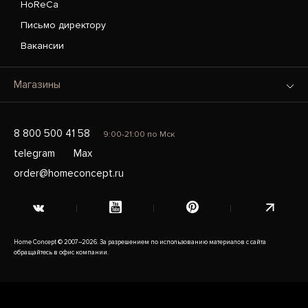
HoReCa
Письмо директору
Вакансии
Магазины
8 800 500 41 58
9:00-21:00 по Мск
telegram
Max
order@homeconcept.ru
Home Concept © 2007–2026. За разрешением по использованию материалов с сайта
обращайтесь в офис компании.