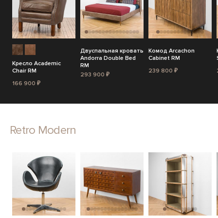
Двуспальная кровать
Комод Arcachon
Andorra Double Bed
Cabinet RM
Кресло Academic
RM
Chair RM
239 800 ₽
293 900 ₽
166 900 ₽
Retro Modern