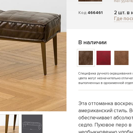
натураль
2 шт. в
Код
466461
Где пос
В наличии
Специфика ручного окрашивания и 
цвета могут незначительно отлича
выполненных в одноименной отдел
Эта оттоманка воскр
американский стиль. В
обеспечивает абсолют
седло. Пуховое перо в
необыкновенно удобно