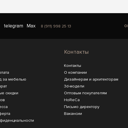
o
telegram
Max
8 (911) 998 25 13
Контакты
Контакты
плата
О компании
д за мебелью
Дизайнерам и архитекторам
врат
3d-модели
ые скидки
Оптовым покупателям
ров
HoReCa
есса
Письмо директору
ферта
Вакансии
нфиденциальности