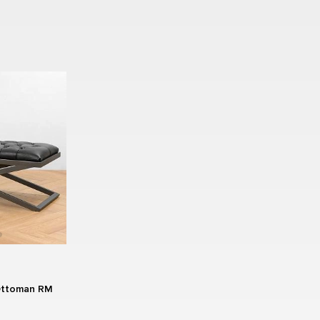
а
Ottoman RM