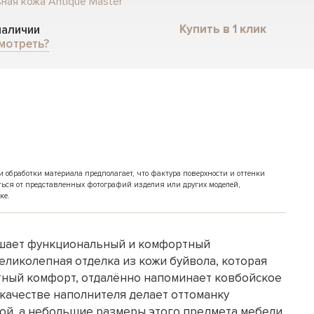
ная кожа Antique Master
Купить в 1 клик
 наличии
мотреть?
обработки материала предполагает, что фактура поверхности и оттенки
ться от представленных фотографий изделия или других моделей,
ке.
ешает функциональный и комфортный
еликолепная отделка из кожи буйвола, которая
ный комфорт, отдалённо напоминает ковбойское
 качестве наполнителя делает оттоманку
й, а небольшие размеры этого предмета мебели