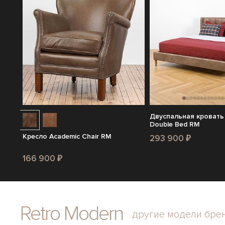
Двуспальная кровать
Double Bed RM
Кресло Academic Chair RM
293 900 ₽
166 900 ₽
Retro Modern
другие модели бре