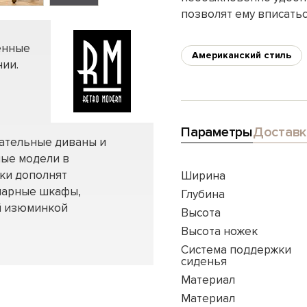
позволят ему вписать
енные
Американский стиль
ии.
Параметры
Доставк
вательные диваны и
ные модели в
нки дополнят
Ширина
нарные шкафы,
Глубина
ей изюминкой
Высота
Высота ножек
Система поддержки
сиденья
Материал
Материал