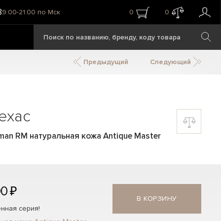
8
9:00-21:00 по Мск
0
0
Предыдущий
Следующий
ехас
man RM натуральная кожа Antique Master
00 ₽
В КОРЗИНУ
нная серия!