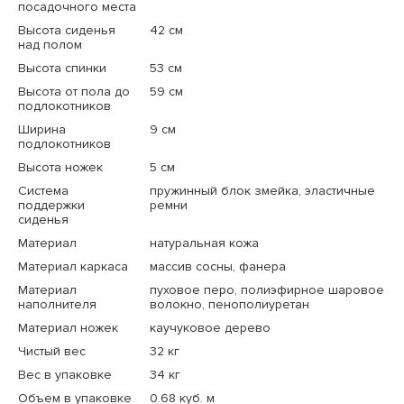
посадочного места
Высота сиденья
42 см
над полом
Высота спинки
53 см
Высота от пола до
59 см
подлокотников
Ширина
9 см
подлокотников
Высота ножек
5 см
Система
пружинный блок змейка, эластичные
поддержки
ремни
сиденья
Материал
натуральная кожа
Материал каркаса
массив сосны, фанера
Материал
пуховое перо, полиэфирное шаровое
наполнителя
волокно, пенополиуретан
Материал ножек
каучуковое дерево
Чистый вес
32 кг
Вес в упаковке
34 кг
Объем в упаковке
0.68 куб. м