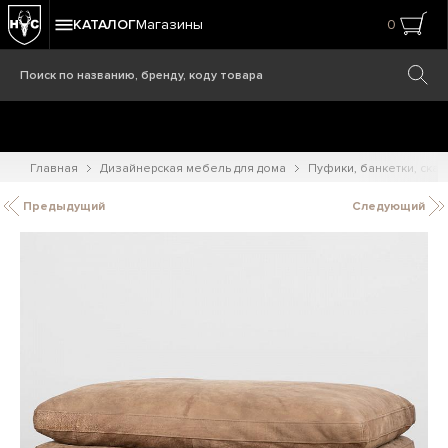
КАТАЛОГ
Магазины
0
Главная
Дизайнерская мебель для дома
Пуфики, банкетки, ска
Предыдущий
Следующий