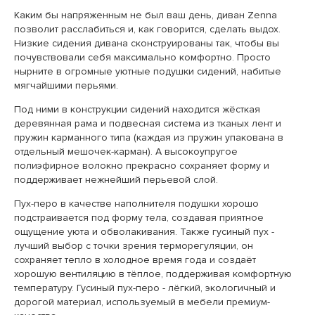
Каким бы напряженным не был ваш день, диван Zenna
позволит расслабиться и, как говорится, сделать выдох.
Низкие сидения дивана сконструированы так, чтобы вы
почувствовали себя максимально комфортно. Просто
нырните в огромные уютные подушки сидений, набитые
мягчайшими перьями.
Под ними в конструкции сидений находится жёсткая
деревянная рама и подвесная система из тканых лент и
пружин карманного типа (каждая из пружин упакована в
отдельный мешочек-карман). А высокоупругое
полиэфирное волокно прекрасно сохраняет форму и
поддерживает нежнейший перьевой слой.
Пух-перо в качестве наполнителя подушки хорошо
подстраивается под форму тела, создавая приятное
ощущение уюта и обволакивания. Также гусиный пух -
лучший выбор с точки зрения терморегуляции, он
сохраняет тепло в холодное время года и создаёт
хорошую вентиляцию в тёплое, поддерживая комфортную
температуру. Гусиный пух-перо - лёгкий, экологичный и
дорогой материал, используемый в мебели премиум-