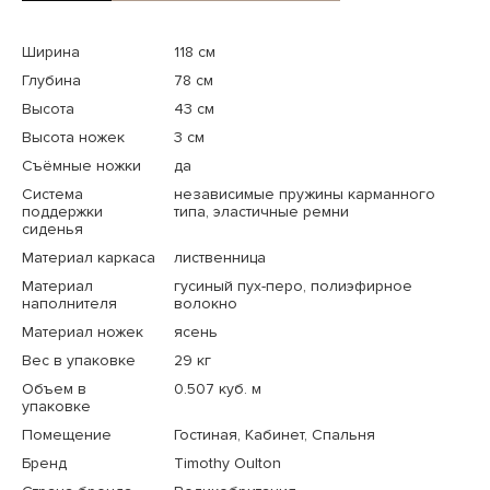
Ширина
118 см
Глубина
78 см
Высота
43 см
Высота ножек
3 см
Съёмные ножки
да
Система
независимые пружины карманного
поддержки
типа, эластичные ремни
сиденья
Материал каркаса
лиственница
Материал
гусиный пух-перо, полиэфирное
наполнителя
волокно
Материал ножек
ясень
Вес в упаковке
29 кг
Объем в
0.507 куб. м
упаковке
Помещение
Гостиная, Кабинет, Спальня
Бренд
Timothy Oulton