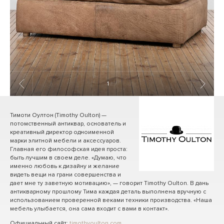
1
/ 7
Тимоти Оултон (Timothy Oulton) —
потомственный антиквар, основатель и
креативный директор одноименной
марки элитной мебели и аксессуаров.
Главная его философская идея проста:
быть лучшим в своем деле. «Думаю, что
именно любовь к дизайну и желание
видеть вещи на грани совершенства и
дает мне ту заветную мотивацию», — говорит Timothy Oulton. В дань
антикварному прошлому Тима каждая деталь выполнена вручную с
использованием проверенной веками техники производства. «Наша
мебель улыбается, она сама входит с вами в контакт».
Официальный сайт:
timothyoulton.com