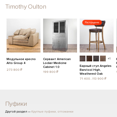
Timothy Oulton
Распродажа
+1
Модульное кресло
Сервант American
Alto Group 4
Locker Medicine
Барный стул Angeles
Cabinet 1.0
273 800 ₽
Barstool High,
199 800 ₽
Weathered Oak
71 400...113 900 ₽
Пуфики
Другой раздел —
Круглые пуфики, оттоманки