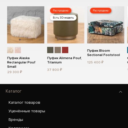
Распродажа
Распродажа
Есть 3D-модель
Пуфик Bloom
Sectional Footstool
Пуфик Alaska
Пуфик Alimena Pouf,
Rectangular Pouf
Titanium
125 400 ₽
Small
37 800 ₽
29 300 ₽
Каталог
Каталог товаров
Уценённые товары
Бренды