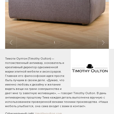
1
/ 13
Тимоти Оултон (Timothy Oulton) —
потомственный антиквар, основатель и
креативный директор одноименной
марки элитной мебели и аксессуаров.
Главная его философская идея проста:
быть лучшим в своем деле. «Думаю, что
именно любовь к дизайну и желание
видеть вещи на грани совершенства и
дает мне ту заветную мотивацию», — говорит Timothy Oulton. В дань
антикварному прошлому Тима каждая деталь выполнена вручную с
использованием проверенной веками техники производства. «Наша
мебель улыбается, она сама входит с вами в контакт».
Официальный сайт:
timothyoulton.com