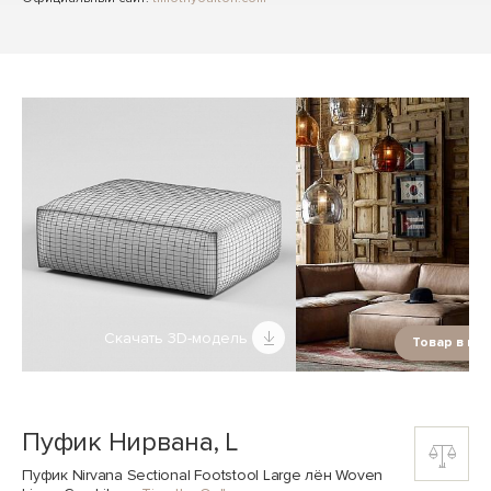
Скачать 3D-модель
Товар в ин
Пуфик Нирвана, L
Пуфик Nirvana Sectional Footstool Large лён Woven