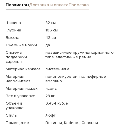
Параметры
Доставка и оплата
Примерка
Ширина
82 см
Глубина
106 см
Высота
42 см
Съёмные ножки
да
Система
независимые пружины карманного
поддержки
типа, эластичные ремни
сиденья
Материал каркаса
лиственница
Материал
пенополиуретан, полиэфирное
наполнителя
волокно
Материал ножек
ясень
Вес в упаковке
28 кг
Объем в
0.454 куб. м
упаковке
Стиль
Лофт
Помещение
Гостиная, Кабинет, Спальня