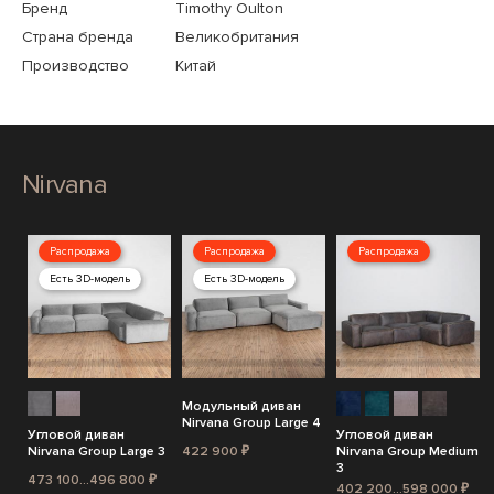
Бренд
Timothy Oulton
Страна бренда
Великобритания
Производство
Китай
Nirvana
Распродажа
Распродажа
Распродажа
Есть 3D-модель
Есть 3D-модель
Модульный диван
Nirvana Group Large 4
Угловой диван
Угловой диван
Nirvana Group Large 3
422 900 ₽
Nirvana Group Medium
3
473 100...496 800 ₽
402 200...598 000 ₽