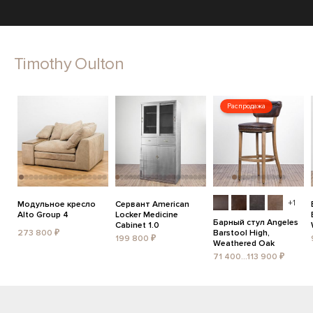
Timothy Oulton
Распродажа
+1
Модульное кресло
Сервант American
Alto Group 4
Locker Medicine
Барный стул Angeles
Cabinet 1.0
273 800 ₽
Barstool High,
199 800 ₽
Weathered Oak
71 400...113 900 ₽