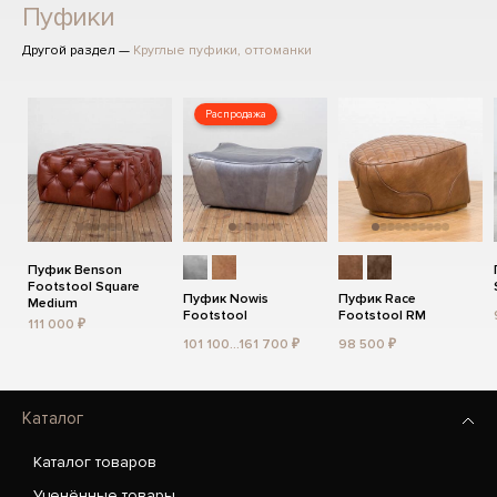
Пуфики
Другой раздел —
Круглые пуфики, оттоманки
Распродажа
Пуфик Benson
Footstool Square
Пуфик Nowis
Пуфик Race
Medium
Footstool
Footstool RM
111 000 ₽
101 100...161 700 ₽
98 500 ₽
Каталог
Каталог товаров
Уценённые товары