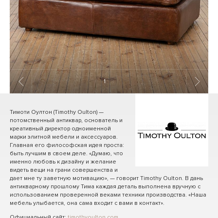
1
/ 8
Тимоти Оултон (Timothy Oulton) —
потомственный антиквар, основатель и
креативный директор одноименной
марки элитной мебели и аксессуаров.
Главная его философская идея проста:
быть лучшим в своем деле. «Думаю, что
именно любовь к дизайну и желание
видеть вещи на грани совершенства и
дает мне ту заветную мотивацию», — говорит Timothy Oulton. В дань
антикварному прошлому Тима каждая деталь выполнена вручную с
использованием проверенной веками техники производства. «Наша
мебель улыбается, она сама входит с вами в контакт».
Официальный сайт:
timothyoulton.com