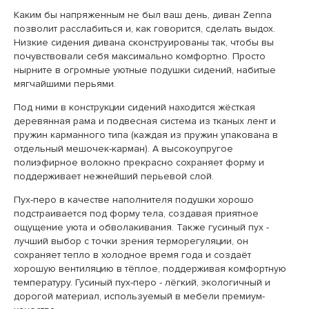
Каким бы напряженным не был ваш день, диван Zenna
позволит расслабиться и, как говорится, сделать выдох.
Низкие сидения дивана сконструированы так, чтобы вы
почувствовали себя максимально комфортно. Просто
нырните в огромные уютные подушки сидений, набитые
мягчайшими перьями.
Под ними в конструкции сидений находится жёсткая
деревянная рама и подвесная система из тканых лент и
пружин карманного типа (каждая из пружин упакована в
отдельный мешочек-карман). А высокоупругое
полиэфирное волокно прекрасно сохраняет форму и
поддерживает нежнейший перьевой слой.
Пух-перо в качестве наполнителя подушки хорошо
подстраивается под форму тела, создавая приятное
ощущение уюта и обволакивания. Также гусиный пух -
лучший выбор с точки зрения терморегуляции, он
сохраняет тепло в холодное время года и создаёт
хорошую вентиляцию в тёплое, поддерживая комфортную
температуру. Гусиный пух-перо - лёгкий, экологичный и
дорогой материал, используемый в мебели премиум-