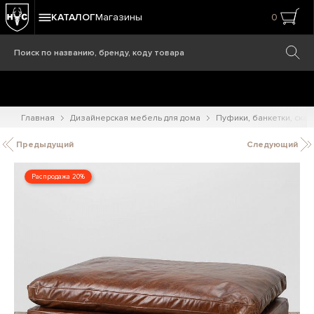
КАТАЛОГ
Магазины
0
Главная
Дизайнерская мебель для дома
Пуфики, банкетки, ска
Предыдущий
Следующий
Распродажа 20%