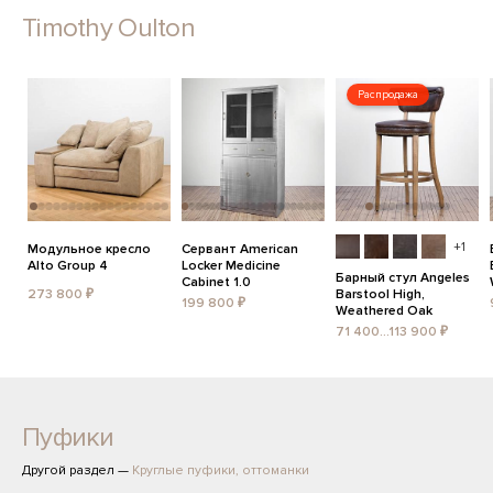
Timothy Oulton
Распродажа
+1
Модульное кресло
Сервант American
Alto Group 4
Locker Medicine
Барный стул Angeles
Cabinet 1.0
273 800 ₽
Barstool High,
199 800 ₽
Weathered Oak
71 400...113 900 ₽
Пуфики
Другой раздел —
Круглые пуфики, оттоманки