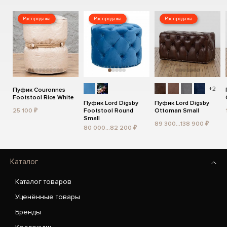
Распродажа
Распродажа
Распродажа
+2
Пуфик Couronnes
Footstool Rice White
Пуфик Lord Digsby
Пуфик Lord Digsby
25 100 ₽
Footstool Round
Ottoman Small
Small
89 300...138 900 ₽
80 000...82 200 ₽
Каталог
Каталог товаров
Уценённые товары
Бренды