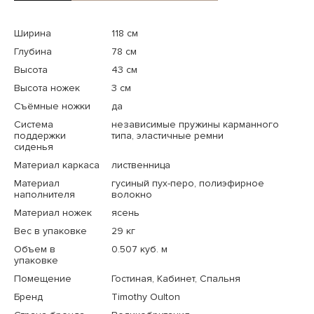
Ширина
118 см
Глубина
78 см
Высота
43 см
Высота ножек
3 см
Съёмные ножки
да
Система
независимые пружины карманного
поддержки
типа, эластичные ремни
сиденья
Материал каркаса
лиственница
Материал
гусиный пух-перо, полиэфирное
наполнителя
волокно
Материал ножек
ясень
Вес в упаковке
29 кг
Объем в
0.507 куб. м
упаковке
Помещение
Гостиная, Кабинет, Спальня
Бренд
Timothy Oulton