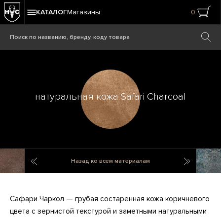
КАТАЛОГ
Магазины
0
натуральная кожа Safari Charcoal
натуральная кожа Safari Tobacco
полиэсте
Назад ко всем материалам
Сафари Чаркол — грубая состаренная кожа коричневого
цвета с зернистой текстурой и заметными натуральными