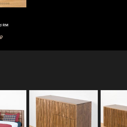
d RM
 ₽