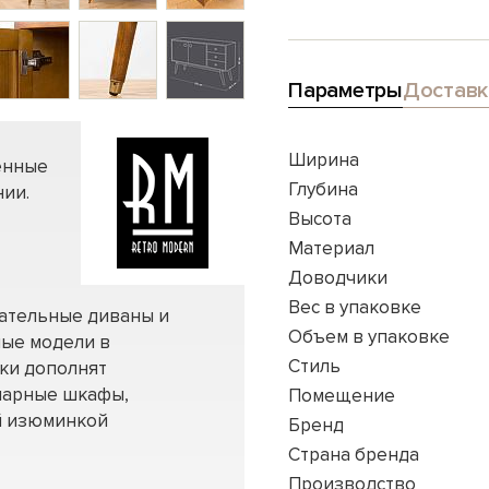
Параметры
Доставк
Ширина
енные
Глубина
ии.
Высота
Материал
Доводчики
Вес в упаковке
вательные диваны и
Объем в упаковке
ные модели в
Стиль
нки дополнят
нарные шкафы,
Помещение
ей изюминкой
Бренд
Страна бренда
Производство