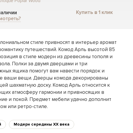
ntique Poplar Wood
Купить в 1 клик
 наличии
мотреть?
лониальном стиле привносят в интерьер аромат
 романтику путешествий. Комод Арль высотой 85
позиция в стиле модерн из древесины тополя и
ола. Полки за двумя дверцами и три
ных ящика помогут вам навести порядок и
се ваши вещи. Дверцы комода декорированы
ей шахматную доску. Комод Арль относится к
ющих атмосферу гармонии и привносящих в
ие и покой. Предмет мебели удачно дополнит
ом или ретро-стиле.
й
Модерн середины XX века