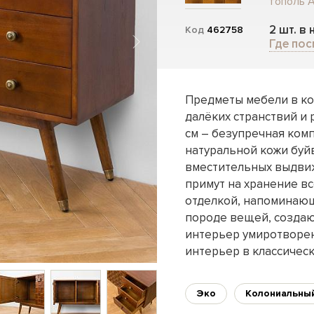
тополь A
2 шт. в
Код
462758
Где пос
Предметы мебели в ко
далёких странствий и
см – безупречная ком
натуральной кожи буйв
вместительных выдвиж
примут на хранение в
отделкой, напоминающ
породе вещей, созда
интерьер умиротворен
интерьер в классическ
Эко
Колониальны