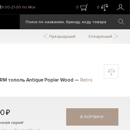
8
9:00-21:00 по Мск
0
0
Предыдущий
Следующий
 RM тополь Antique Poplar Wood
—
Retro
00 ₽
В КОРЗИНУ
нная серия!