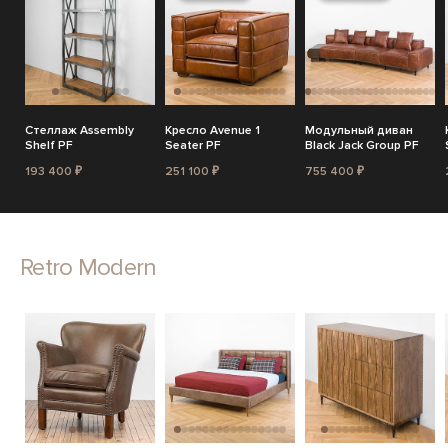
Стеллаж Assembly
Кресло Avenue 1
Модульный диван
Shelf PF
Seater PF
Black Jack Group PF
193 400 ₽
251 100 ₽
755 400 ₽
Retro Modern