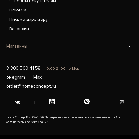
Оптовым покупателям
HoReCa
Письмо директору
Вакансии
Магазины
8 800 500 41 58
9:00-21:00 по Мск
telegram
Max
order@homeconcept.ru
Home Concept © 2007–2026. За разрешением по использованию материалов с сайта
обращайтесь в офис компании.