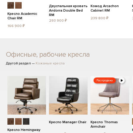
Двуспальная кровать
Комод Arcachon
Andorra Double Bed
Cabinet RM
Кресло Academic
RM
Chair RM
239 800 ₽
293 900 ₽
166 900 ₽
Офисные, рабочие кресла
Другой раздел —
Кожаные кресла
Распродажа
Кресло Manager Chair
Кресло Thomas
Armchair
Кресло Hemingway