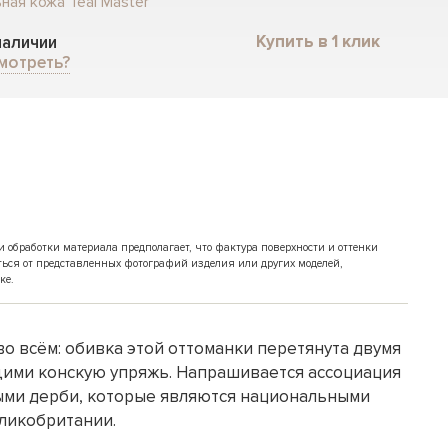
ная кожа Teal Master
Купить в 1 клик
 наличии
мотреть?
обработки материала предполагает, что фактура поверхности и оттенки
ться от представленных фотографий изделия или других моделей,
ке.
о всём: обивка этой оттоманки перетянута двумя
ими конскую упряжь. Напрашивается ассоциация
ыми дерби, которые являются национальными
ликобритании.