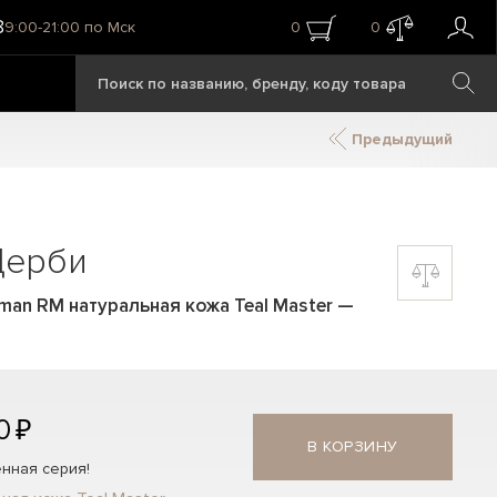
8
9:00-21:00 по Мск
0
0
Предыдущий
Дерби
man RM натуральная кожа Teal Master
—
0 ₽
В КОРЗИНУ
нная серия!