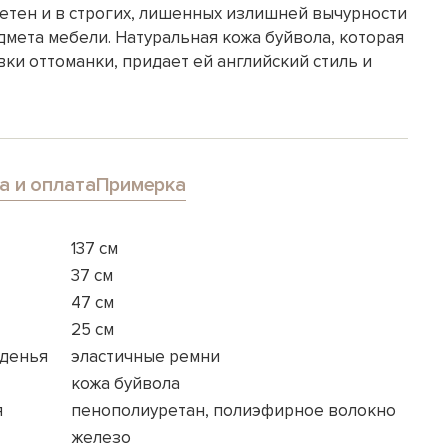
метен и в строгих, лишенных излишней вычурности
дмета мебели. Натуральная кожа буйвола, которая
ки оттоманки, придает ей английский стиль и
а и оплата
Примерка
137 см
37 см
47 см
25 см
иденья
эластичные ремни
кожа буйвола
я
пенополиуретан, полиэфирное волокно
железо