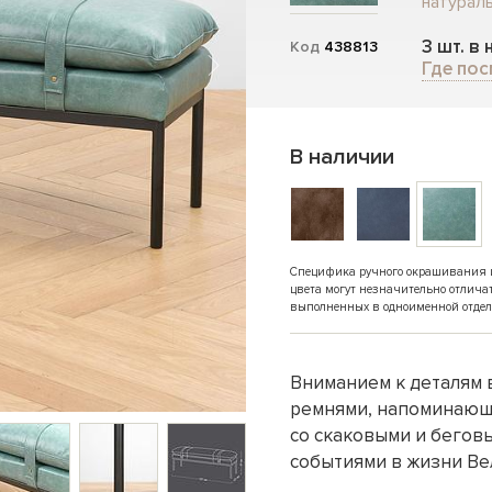
натураль
3 шт. в
Код
438813
Где пос
В наличии
Специфика ручного окрашивания и 
цвета могут незначительно отлича
выполненных в одноименной отдел
Вниманием к деталям в
ремнями, напоминающ
со скаковыми и бегов
событиями в жизни Ве