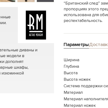
“Британский след” за
пропорциях этого пре
использована для обив
енные
респектабельность.
ии.
Параметры
Доставк
вательные диваны и
ные модели в
Ширина
нки дополнят
Глубина
нарные шкафы,
Высота
ей изюминкой
Высота ножек
Система поддержки с
Материал
Материал наполнител
Материал ножек