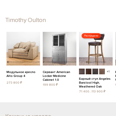
Timothy Oulton
Распродажа
+1
Модульное кресло
Сервант American
Alto Group 4
Locker Medicine
Барный стул Angeles
Cabinet 1.0
273 800 ₽
Barstool High,
199 800 ₽
Weathered Oak
71 400...113 900 ₽