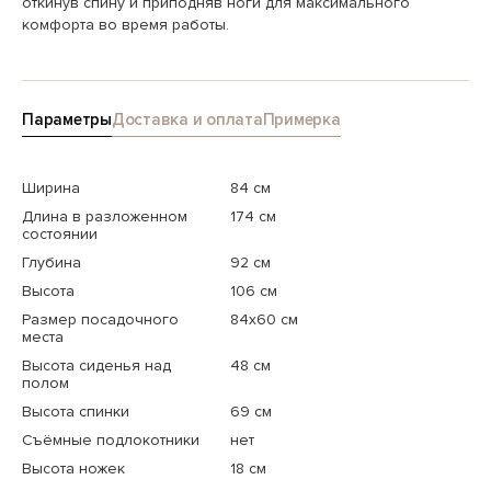
откинув спину и приподняв ноги для максимального
комфорта во время работы.
Параметры
Доставка и оплата
Примерка
Ширина
84 см
Длина в разложенном
174 см
состоянии
Глубина
92 см
Высота
106 см
Размер посадочного
84x60 см
места
Высота сиденья над
48 см
полом
Высота спинки
69 см
Съёмные подлокотники
нет
Высота ножек
18 см