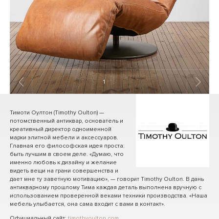
1
/ 16
Тимоти Оултон (Timothy Oulton) —
потомственный антиквар, основатель и
креативный директор одноименной
марки элитной мебели и аксессуаров.
Главная его философская идея проста:
быть лучшим в своем деле. «Думаю, что
именно любовь к дизайну и желание
видеть вещи на грани совершенства и
дает мне ту заветную мотивацию», — говорит Timothy Oulton. В дань
антикварному прошлому Тима каждая деталь выполнена вручную с
использованием проверенной веками техники производства. «Наша
мебель улыбается, она сама входит с вами в контакт».
Официальный сайт:
timothyoulton.com