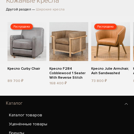
Кожаные кресла
Другой раздел —
Широкие кресла
Распродажа
Распродажа
Кресло Curby Chair
Кресло F284
Кресло Julie Armchair,
Cobblewood 1 Seater
Ash Sandwashed
With Reverse Stitch
89 700 ₽
73 800 ₽
168 400 ₽
Каталог
Каталог товаров
Уценённые товары
Бренды