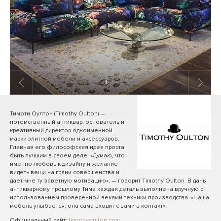
1
/ 6
Тимоти Оултон (Timothy Oulton) —
потомственный антиквар, основатель и
креативный директор одноименной
марки элитной мебели и аксессуаров.
Главная его философская идея проста:
быть лучшим в своем деле. «Думаю, что
именно любовь к дизайну и желание
видеть вещи на грани совершенства и
дает мне ту заветную мотивацию», — говорит Timothy Oulton. В дань
антикварному прошлому Тима каждая деталь выполнена вручную с
использованием проверенной веками техники производства. «Наша
мебель улыбается, она сама входит с вами в контакт».
Официальный сайт:
timothyoulton.com