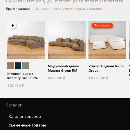
Большие модульные угловые диваны
Другой раздел —
Сменные чехлы для модульных диванов
Распродажа
Модульный диван
Угловой диван Nepal
Magma Group RM
Group
Угловой диван
Intercity Group RM
842 300 ₽
1 027 300 ₽
823 100 ₽
Каталог
Каталог товаров
Уценённые товары