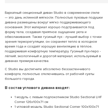
Бархатный секционный диван Studio в современном стиле
— это дань истинной мягкости. Полностью пуховые подушки
дивана размещены вокруг мягко поддерживающего
основания. Этот материал хорошо подстраивается под
форму тела, создавая приятное ощущение уюта и
обволакивания. Также гусиный пух - лучший выбор с точки
зрения терморегуляции, он сохраняет тепло в холодное
время года и создаёт хорошую вентиляцию в тёплое,
поддерживая комфортную температуру. Гусиный пух-перо -
лёгкий, экологичный и дорогой материал, используемый в
диванах премиум-качества.
С Studio вы достигните абсолютно беззастенчивого
комфорта, полностью отключившись от рабочей суеты
большого города.
В состав углового дивана входят:
1 модуль с левым подлокотником Studio Sectional LHF
Corner 126х100х71 см
1 угловой модуль Studio Sectional Corner 100х100х71