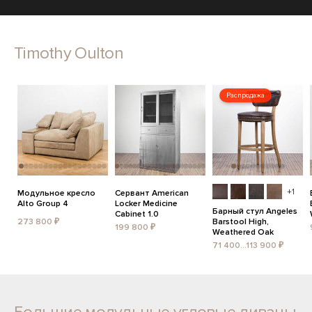
Timothy Oulton
Распродажа
+1
Модульное кресло
Сервант American
Alto Group 4
Locker Medicine
Барный стул Angeles
Cabinet 1.0
273 800 ₽
Barstool High,
199 800 ₽
Weathered Oak
71 400...113 900 ₽