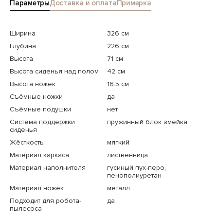
Параметры
Доставка и оплата
Примерка
Ширина
326 см
Глубина
226 см
Высота
71 см
Высота сиденья над полом
42 см
Высота ножек
16.5 см
Съёмные ножки
да
Съёмные подушки
нет
Система поддержки
пружинный блок змейка
сиденья
Жёсткость
мягкий
Материал каркаса
лиственница
Материал наполнителя
гусиный пух-перо,
пенополиуретан
Материал ножек
металл
Подходит для робота-
да
пылесоса