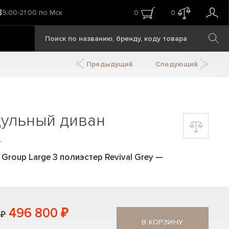
8
9:00-21:00 по Мск
0
0
Предыдущий
Следующий
дульный диван
L
Group Large 3 полиэстер Revival Grey
—
496 800 ₽
 ₽
В КОРЗИНУ