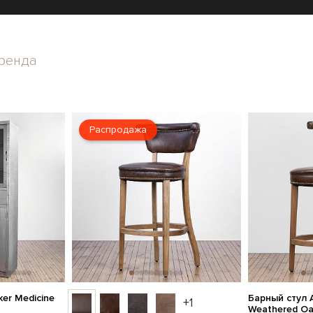
ренда
Распродажа
er Medicine
Барный стул A
+1
Weathered O