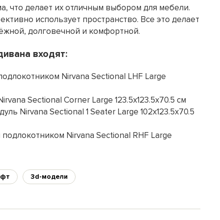
а, что делает их отличным выбором для мебели.
ективно использует пространство. Все это делает
дёжной, долговечной и комфортной.
дивана входят:
подлокотником Nirvana Sectional LHF Large
irvana Sectional Corner Large 123.5х123.5х70.5 см
ль Nirvana Sectional 1 Seater Large 102х123.5х70.5
 подлокотником Nirvana Sectional RHF Large
фт
3d-модели