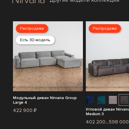
другие модели коллекции
Распродажа
Распродажа
Есть 3D-модель
Модульный диван Nirvana Group
Large 4
Угловой диван Nirvan
422 900 ₽
Medium 3
402 200...598 000