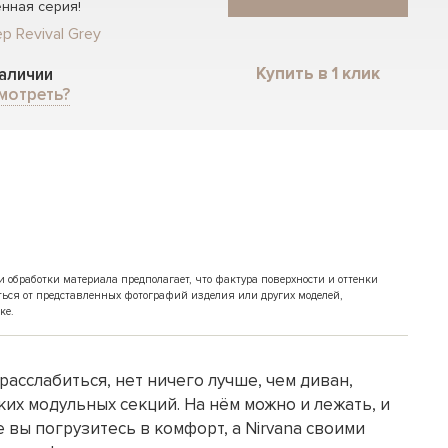
нная серия!
р Revival Grey
Купить в 1 клик
наличии
мотреть?
обработки материала предполагает, что фактура поверхности и оттенки
ться от представленных фотографий изделия или других моделей,
ке.
расслабиться, нет ничего лучше, чем диван,
их модульных секций. На нём можно и лежать, и
е вы погрузитесь в комфорт, а Nirvana своими