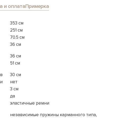
а и оплата
Примерка
353 см
251 см
70.5 см
36 см
36 см
51 см
ов
30 см
ки
нет
3 см
да
эластичные ремни
независимые пружины карманного типа,