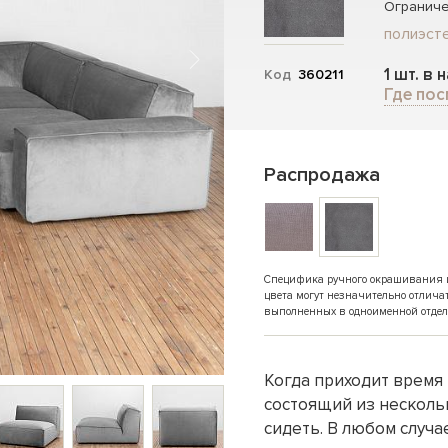
Ограниче
полиэсте
1 шт. в 
Код
360211
Где пос
Распродажа
Специфика ручного окрашивания и 
цвета могут незначительно отлича
выполненных в одноименной отдел
Когда приходит время 
состоящий из нескольк
сидеть. В любом случа