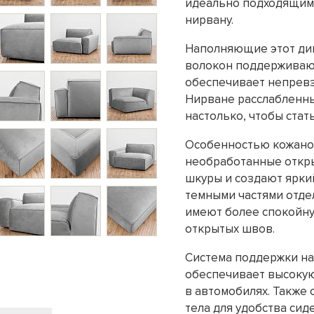
идеально подходящими
нирвану.
Наполняющие этот див
волокон поддерживают
обеспечивает непревз
Нирване расслабленны
настолько, чтобы стат
Особенностью кожано
необработанные откр
шкуры и создают ярки
темными частями отдел
имеют более спокойну
открытых швов.
Система поддержки на
обеспечивает высокую
в автомобилях. Также 
тела для удобства си