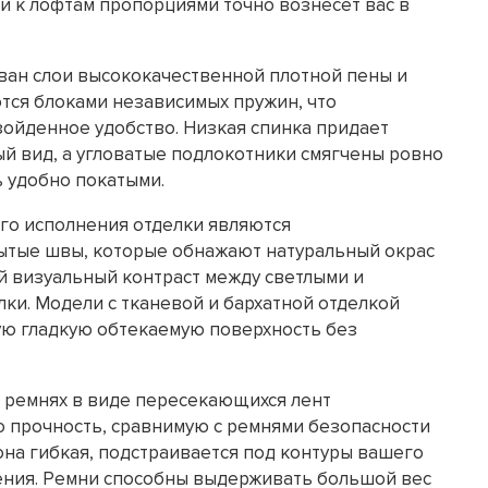
 к лофтам пропорциями точно вознесет вас в
ан слои высококачественной плотной пены и
ся блоками независимых пружин, что
ойденное удобство. Низкая спинка придает
й вид, а угловатые подлокотники смягчены ровно
ь удобно покатыми.
го исполнения отделки являются
ытые швы, которые обнажают натуральный окрас
й визуальный контраст между светлыми и
ки. Модели с тканевой и бархатной отделкой
ю гладкую обтекаемую поверхность без
 ремнях в виде пересекающихся лент
 прочность, сравнимую с ремнями безопасности
она гибкая, подстраивается под контуры вашего
дения. Ремни способны выдерживать большой вес