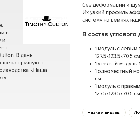
без деформации и шум
Их узкий профиль эфф
систему на ремнях на
в.
им в
В состав углового 
 и
ает
1 модуль с левым 
ulton. В дань
127.5х123.5х70.5 см
олнена вручную с
1 угловой модуль N
оизводства. «Наша
1 одноместный моду
т».
см
1 модуль с правым
127.5х123.5х70.5 см
Низкие диваны
Ло