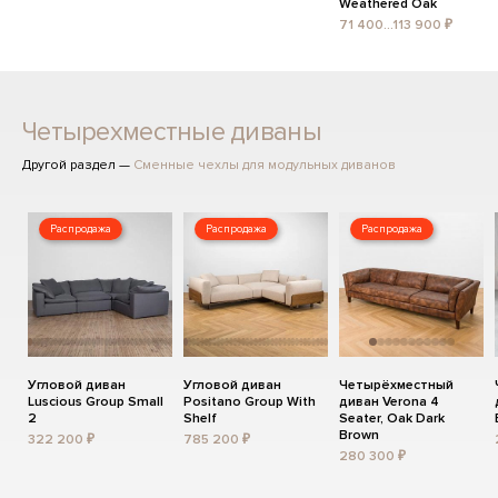
Weathered Oak
71 400...113 900 ₽
Четырехместные диваны
Другой раздел —
Сменные чехлы для модульных диванов
Распродажа
Распродажа
Распродажа
Угловой диван
Угловой диван
Четырёхместный
Luscious Group Small
Positano Group With
диван Verona 4
2
Shelf
Seater, Oak Dark
Brown
322 200 ₽
785 200 ₽
280 300 ₽