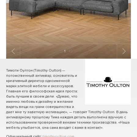
1
/ 49
Тимоти Оултон (Timothy Oulton) —
потомственный антиквар, основатель и
креативный директор одноименной
марки элитной мебели и аксессуаров.
Главная его философская идея проста:
быть лучшим в своем деле. «Думаю, что
именно любовь к дизайну и желание
видеть вещи на грани совершенства и
дает мне ту заветную мотивацию», — говорит Timothy Oulton. В дань
антикварному прошлому Тима каждая деталь выполнена вручную с
использованием проверенной веками техники производства. «Наша
мебель улыбается, она сама входит с вами в контакт».
Официальный сайт:
timothyoulton.com