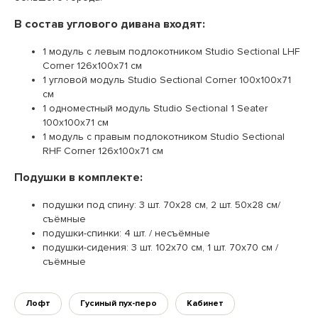
В состав углового дивана входят:
1 модуль с левым подлокотником Studio Sectional LHF
Corner 126х100х71 см
1 угловой модуль Studio Sectional Corner 100х100х71
см
1 одноместный модуль Studio Sectional 1 Seater
100х100х71 см
1 модуль с правым подлокотником Studio Sectional
RHF Corner 126х100х71 см
Подушки в комплекте:
подушки под спину: 3 шт. 70х28 см, 2 шт. 50х28 см/
съёмные
подушки-спинки: 4 шт. / несъёмные
подушки-сидения: 3 шт. 102х70 см, 1 шт. 70х70 см /
съёмные
Лофт
Гусиный пух-перо
Кабинет