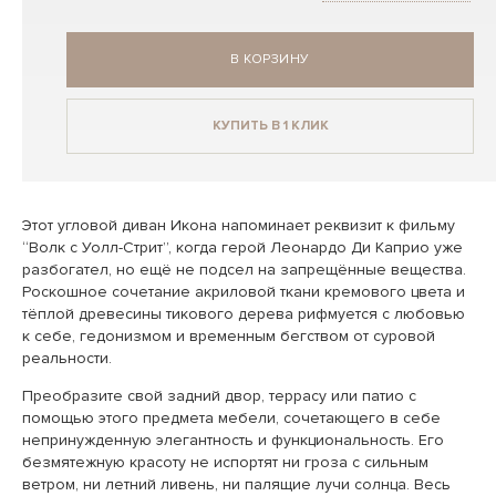
В КОРЗИНУ
КУПИТЬ В 1 КЛИК
Этот угловой диван Икона напоминает реквизит к фильму
“Волк с Уолл-Стрит”, когда герой Леонардо Ди Каприо уже
разбогател, но ещё не подсел на запрещённые вещества.
Роскошное сочетание акриловой ткани кремового цвета и
тёплой древесины тикового дерева рифмуется с любовью
к себе, гедонизмом и временным бегством от суровой
реальности.
Преобразите свой задний двор, террасу или патио с
помощью этого предмета мебели, сочетающего в себе
непринужденную элегантность и функциональность. Его
безмятежную красоту не испортят ни гроза с сильным
ветром, ни летний ливень, ни палящие лучи солнца. Весь