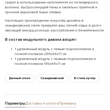
секрет в использовании наполнителя из полиэфирного
волокна, быстросохнущей пены и тактильно приятной и
прочной акриловой ткани обивки.
Настоящее произведение искусства дизайна в
скандинавском стиле превратит ваш летний отдых в долго
звучащий аккорд роскоши, расслабления и безмятежности.
В состав модульного дивана входят:
1 удлинённый модуль с левым подлокотником и
полкой-столиком 299х94х71 см
1 удлинённый модуль с правым подлокотником и
полкой-столиком 195х94х71 см
Дачный сезон
Скандинавский
В стиле кутюр
Параметры
Доставка и оплата
Примерка