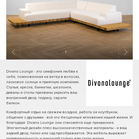
1
/ 25
Divano Lounge - это симфония любви к
себе, помноженная на ветер в волосах,
ласковое солнце и приятную компанию.
Стулья, кресла, банкетки, шезлонги,
диваны и столы призваны украсить ваш
внутренний двор, террасу, сад или
балкон.
Комфортный отдых на свежем воздухе, работа за ноутбуком,
общение с друзьями - всё это бесценные мгновения нашей жизни. И
благодаря Divano Lounge они становятся еще прекраснее.
Элегантный дизайн плюс высококачественные материалы - и ваш
задний двор, патио или сад преображается. Эта мебель выражает
индивидуальность и присущий только вам стиль жизни.