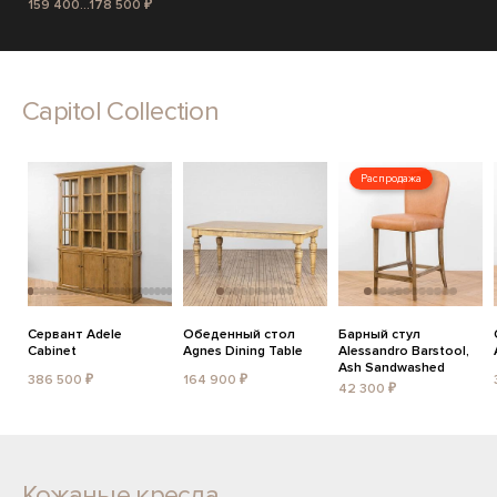
159 400...178 500 ₽
Capitol Collection
Распродажа
Сервант Adele
Обеденный стол
Барный стул
Cabinet
Agnes Dining Table
Alessandro Barstool,
Ash Sandwashed
386 500 ₽
164 900 ₽
42 300 ₽
Кожаные кресла