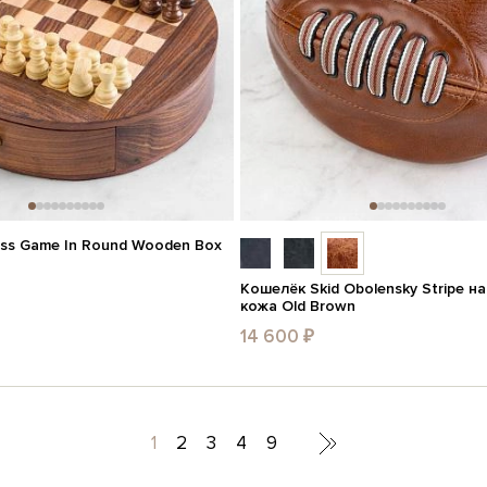
ss Game In Round Wooden Box
Кошелёк Skid Obolensky Stripe н
кожа Old Brown
14 600 ₽
1
2
3
4
9