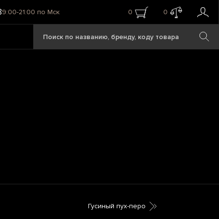
8
9:00-21:00 по Мск
0
0
Гусиный пух-перо