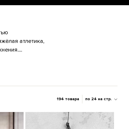
тью
яжёлая атлетика,
ения....
194 товара
по 24 на стр.