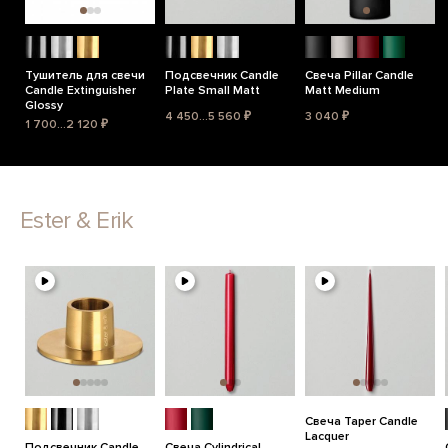
Тушитель для свечи
Подсвечник Candle
Свеча Pillar Candle
Candle Extinguisher
Plate Small Matt
Matt Medium
Glossy
4 450...5 560 ₽
3 040 ₽
1 700...2 120 ₽
Ester & Erik
Свеча Taper Candle
Lacquer
Подсвечник Candle
Свеча Cylindrical