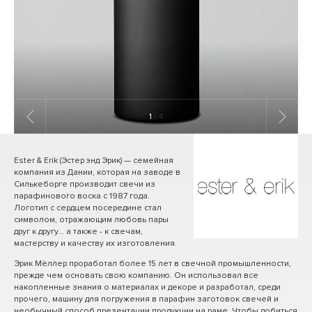
1
/ 4
Ester & Erik (Эстер энд Эрик) — семейная
компания из Дании, которая на заводе в
Силькеборге производит свечи из
парафинового воска с 1987 года.
Логотип с сердцем посередине стал
символом, отражающим любовь пары
друг к другу... а также - к свечам,
мастерству и качеству их изготовления.
Эрик Мёллер проработал более 15 лет в свечной промышленности,
прежде чем основать свою компанию. Он использовал все
накопленные знания о материалах и декоре и разработал, среди
прочего, машину для погружения в парафин заготовок свечей и
необычный способ презентации продукции на раме. Чтобы добиться