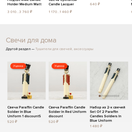
Holder Medium Matt
Candle Lacquer
640 ₽
3 010...3 760 ₽
1 170...1 460 ₽
Свечи для дома
Другой раздел —
Тушители для свечей, аксессуары
Уценка
Уценка
Свеча Paraffin Candle
Свеча Paraffin Candle
Набор из 2-х свечей
Soldier In Blue
Soldier In Red Uniform
Set Of 2 Paraffin
Uniform 1 discount5
discount
Candles Soldiers In
Blue Uniform
520 ₽
520 ₽
1 480 ₽