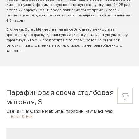
именно нужной формы, сырую коническую свечу окунают 24-25 раз
в теплый парафиновый воск в зависимости от времени года и
температуры окружающего воздуха в помещении, процесс занимает
4-5 часов.
Его жена, Эстер Мёллер, взяла на себя ответственность за
кропотливую окраску, идеальную лакировку и аккуратную упаковку,
гарантируя, что они превратятся в те свечи, которые мы знаем
сегодня, - изготовленные вручную изделия непревзойденного
качества.
Парафиновая свеча столбовая
матовая, S
Свеча Pillar Candle Matt Small парафин Raw Black Wax
—
Ester & Erik