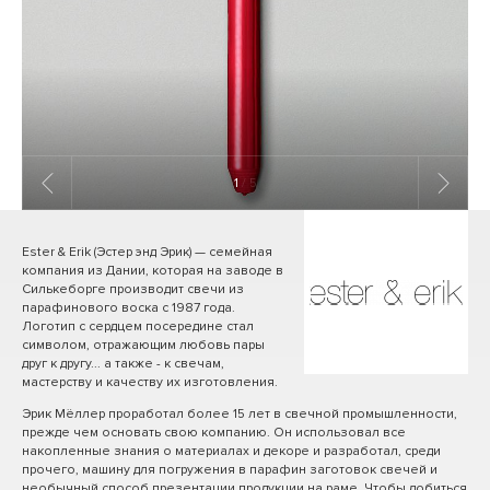
1
/ 5
Ester & Erik (Эстер энд Эрик) — семейная
компания из Дании, которая на заводе в
Силькеборге производит свечи из
парафинового воска с 1987 года.
Логотип с сердцем посередине стал
символом, отражающим любовь пары
друг к другу... а также - к свечам,
мастерству и качеству их изготовления.
Эрик Мёллер проработал более 15 лет в свечной промышленности,
прежде чем основать свою компанию. Он использовал все
накопленные знания о материалах и декоре и разработал, среди
прочего, машину для погружения в парафин заготовок свечей и
необычный способ презентации продукции на раме. Чтобы добиться