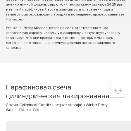
именно нужной формы, сырую коническую свечу окунают 24-25 раз
в теплый парафиновый воск в зависимости от времени года и
температуры окружающего воздуха в помещении, процесс занимает
4-5 часов.
Его жена, Эстер Мёллер, взяла на себя ответственность за
кропотливую окраску, идеальную лакировку и аккуратную упаковку,
гарантируя, что они превратятся в те свечи, которые мы знаем
сегодня, - изготовленные вручную изделия непревзойденного
качества.
Парафиновая свеча
цилиндрическая лакированная
Свеча Cylindrical Candle Lacquer парафин Winter Berry
Wax
—
Ester & Erik