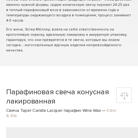
именно нужной формы, сырую коническую свечу окунают 24-25 раз
в теплый парафиновый воск в зависимости от времени года и
температуры окружающего воздуха в помещении, процесс занимает
4-5 часов.
Его жена, Эстер Мёллер, взяла на себя ответственность за
кропотливую окраску, идеальную лакировку и аккуратную упаковку,
гарантируя, что они превратятся в те свечи, которые мы знаем
сегодня, - изготовленные вручную изделия непревзойденного
качества.
Парафиновая свеча конусная
лакированная
Свеча Taper Candle Lacquer парафин Wine Wax
—
Ester
& Erik