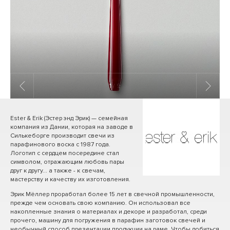
1
/ 9
Ester & Erik (Эстер энд Эрик) — семейная
компания из Дании, которая на заводе в
Силькеборге производит свечи из
парафинового воска с 1987 года.
Логотип с сердцем посередине стал
символом, отражающим любовь пары
друг к другу... а также - к свечам,
мастерству и качеству их изготовления.
Эрик Мёллер проработал более 15 лет в свечной промышленности,
прежде чем основать свою компанию. Он использовал все
накопленные знания о материалах и декоре и разработал, среди
прочего, машину для погружения в парафин заготовок свечей и
необычный способ презентации продукции на раме. Чтобы добиться