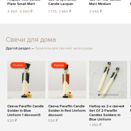
Plate Small Matt
Candle Lacquer
Matt Medium
4 450...5 560 ₽
1 170...1 460 ₽
3 040 ₽
Свечи для дома
Другой раздел —
Тушители для свечей, аксессуары
Уценка
Уценка
Свеча Paraffin Candle
Свеча Paraffin Candle
Набор из 2-х свечей
Soldier In Blue
Soldier In Red Uniform
Set Of 2 Paraffin
Uniform 1 discount5
discount
Candles Soldiers In
Blue Uniform
520 ₽
520 ₽
1 480 ₽