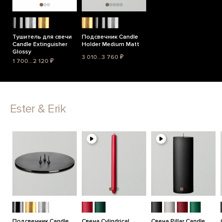
Тушитель для свечи
Подсвечник Candle
Candle Extinguisher
Holder Medium Matt
Glossy
3 010...3 760 ₽
1 700...2 120 ₽
Ester & Erik
Подсвечник Candle
Свеча Cylindrical
Свеча Pillar Candle