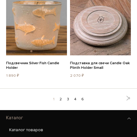
Подсвечник Silver Fish Candle
Подставка для свечи Candle Oak
Holder
Plinth Holder Small
1 890 ₽
2 070 ₽
1
2
3
4
6
Каталог
Каталог товаров