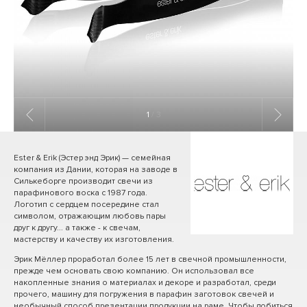
1
/ 3
Ester & Erik (Эстер энд Эрик) — семейная
компания из Дании, которая на заводе в
Силькеборге производит свечи из
парафинового воска с 1987 года.
Логотип с сердцем посередине стал
символом, отражающим любовь пары
друг к другу... а также - к свечам,
мастерству и качеству их изготовления.
Эрик Мёллер проработал более 15 лет в свечной промышленности,
прежде чем основать свою компанию. Он использовал все
накопленные знания о материалах и декоре и разработал, среди
прочего, машину для погружения в парафин заготовок свечей и
необычный способ презентации продукции на раме. Чтобы добиться