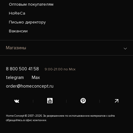
Оптовым покупателям
HoReCa
Письмо директору
Вакансии
Магазины
8 800 500 41 58
9:00-21:00 по Мск
telegram
Max
order@homeconcept.ru
Home Concept © 2007–2026. За разрешением по использованию материалов с сайта
обращайтесь в офис компании.