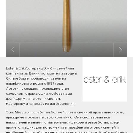
1
/ 7
Ester & Erik (Эстер энд Эрик) — семейная
компания из Дании, которая на заводе в
Силькеборге производит свечи из
парафинового воска с 1987 года.
Логотип с сердцем посередине стал
символом, отражающим любовь пары
друг к другу... а также - к свечам,
мастерству и качеству их изготовления.
Эрик Мёллер проработал более 15 лет в свечной промышленности,
прежде чем основать свою компанию. Он использовал все
накопленные знания о материалах и декоре и разработал, среди
прочего, машину для погружения в парафин заготовок свечей и
необычный способ презентации продукции на раме. Чтобы добиться