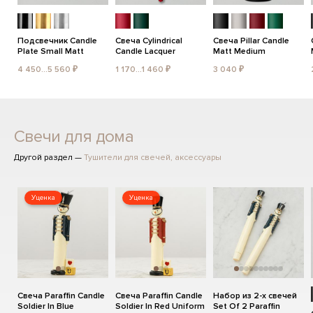
Подсвечник Candle
Свеча Cylindrical
Свеча Pillar Candle
Plate Small Matt
Candle Lacquer
Matt Medium
4 450...5 560 ₽
1 170...1 460 ₽
3 040 ₽
Свечи для дома
Другой раздел —
Тушители для свечей, аксессуары
Уценка
Уценка
Свеча Paraffin Candle
Свеча Paraffin Candle
Набор из 2-х свечей
Soldier In Blue
Soldier In Red Uniform
Set Of 2 Paraffin