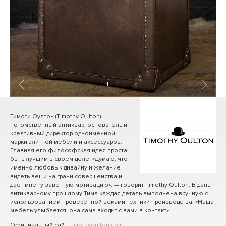
1
/ 16
Тимоти Оултон (Timothy Oulton) —
потомственный антиквар, основатель и
креативный директор одноименной
марки элитной мебели и аксессуаров.
Главная его философская идея проста:
быть лучшим в своем деле. «Думаю, что
именно любовь к дизайну и желание
видеть вещи на грани совершенства и
дает мне ту заветную мотивацию», — говорит Timothy Oulton. В дань
антикварному прошлому Тима каждая деталь выполнена вручную с
использованием проверенной веками техники производства. «Наша
мебель улыбается, она сама входит с вами в контакт».
Официальный сайт:
timothyoulton.com