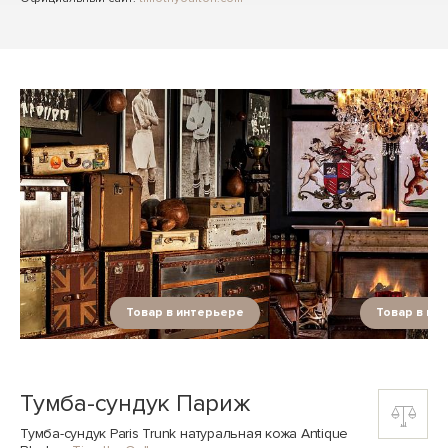
Товар в интерьере
Товар в ин
Тумба-сундук Париж
Тумба-сундук Paris Trunk натуральная кожа Antique