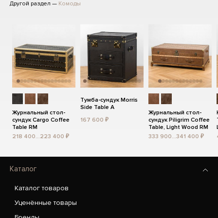
Другой раздел —
Комоды
Тумба-сундук Morris
Side Table A
Журнальный стол-
Журнальный стол-
сундук Cargo Coffee
167 600 ₽
сундук Piligrim Coffee
Table RM
Table, Light Wood RM
218 400...223 400 ₽
333 900...341 400 ₽
Каталог
Каталог товаров
Уценённые товары
Бренды