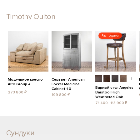
Timothy Oulton
Распродажа
+1
Модульное кресло
Сервант American
Alto Group 4
Locker Medicine
Барный стул Angeles
Cabinet 1.0
273 800 ₽
Barstool High,
199 800 ₽
Weathered Oak
71 400...113 900 ₽
Сундуки