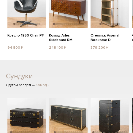
Кресло 1950 Chair PF
Комод Arles
Стеллаж Arsenal
Sideboard RM
Bookcase D
94 800 ₽
248 100 ₽
379 200 ₽
Сундуки
Другой раздел —
Комоды