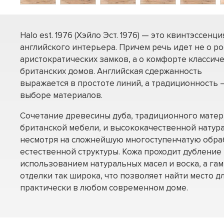
Halo est. 1976 (Хэйло Эст. 1976) — это квинтэссенци
английского интерьера. Причем речь идет не о р
аристократических замков, а о комфорте классич
британских домов. Английская сдержанность
выражается в простоте линий, а традиционность –
выборе материалов.
Сочетание древесины дуба, традиционного матер
британской мебели, и высококачественной натура
несмотря на сложнейшую многоступенчатую обраб
естественной структуры. Кожа проходит дубление 
использованием натуральных масел и воска, а га
отделки так широка, что позволяет найти место дл
практически в любом современном доме.