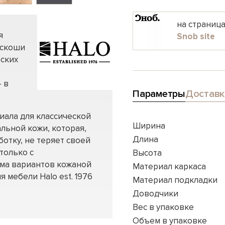
на страниц
я
Snob site
оскоши
еских
 в
Параметры
Доставк
иала для классической
Ширина
льной кожи, которая,
Длина
отку, не теряет своей
только с
Высота
мма вариантов кожаной
Материал каркаса
я мебели Halo est. 1976
Материал подкладки
Доводчики
Вес в упаковке
Объем в упаковке