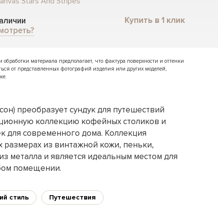
anvas Stars And Stripes
Купить в 1 клик
наличии
мотреть?
обработки материала предполагает, что фактура поверхности и оттенки
ться от представленных фотографий изделия или других моделей,
ке.
сон) преобразует сундук для путешествий
ационную коллекцию кофейных столиков и
к для современного дома. Коллекция
х размерах из винтажной кожи, пеньки,
из металла и является идеальным местом для
бом помещении.
ий стиль
Путешествия