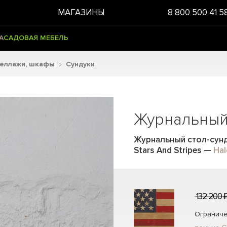
МАГАЗИНЫ
8 800 500 41 5
А
САДОВАЯ МЕБЕЛЬ
теллажи, шкафы
Сундуки
Журнальный 
Журнальный стол-сунд
Stars And Stripes
—
Hal
132 200 
Ограниче