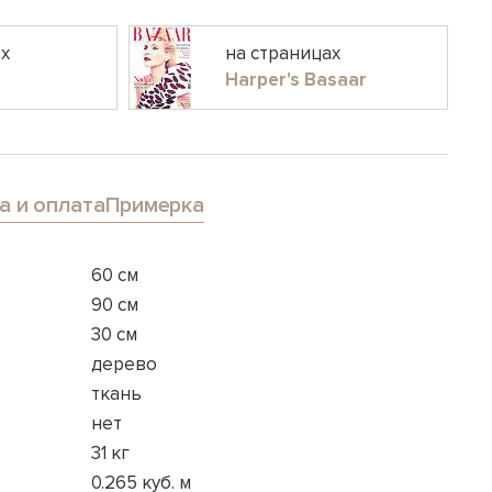
ах
на страницах
Harper's Basaar
а и оплата
Примерка
60 см
90 см
30 см
дерево
ткань
нет
31 кг
0.265 куб. м