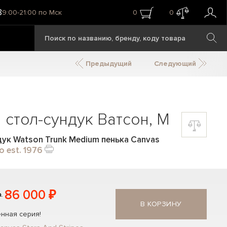
8
9:00-21:00 по Мск
0
0
Предыдущий
Следующий
стол-сундук Ватсон, M
ук Watson Trunk Medium пенька Canvas
o est. 1976
86 000 ₽
₽
В КОРЗИНУ
нная серия!