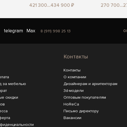
421 300...434 900 ₽
270 700...
o
telegram
Max
8 (911) 998 25 13
Контакты
Контакты
плата
О компании
д за мебелью
Дизайнерам и архитекторам
врат
3d-модели
ые скидки
Оптовым покупателям
ров
HoReCa
есса
Письмо директору
ферта
Вакансии
нфиденциальности