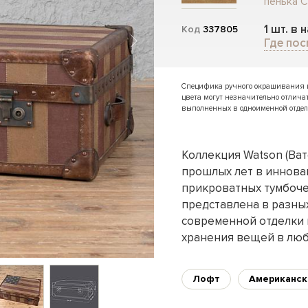
пенька C
1 шт. в 
Код
337805
Где пос
Специфика ручного окрашивания и 
цвета могут незначительно отлича
выполненных в одноименной отдел
Коллекция Watson (Ват
прошлых лет в иннов
прикроватных тумбоче
представлена в разны
современной отделки 
хранения вещей в лю
Лофт
Американск