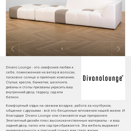
1
/ 28
Divano Lounge - это симфония любви к
себе, помноженная на ветер в волосах,
ласковое солнце и приятную компанию.
Стулья, кресла, банкетки, шезлонги,
диваны и столы призваны украсить ваш
внутренний двор, террасу, сад или
балкон.
Комфортный отдых на свежем воздухе, работа за ноутбуком,
общение с друзьями - всё это бесценные мгновения нашей жизни. И
благодаря Divano Lounge они становятся еще прекраснее.
Элегантный дизайн плюс высококачественные материалы - и ваш
задний двор, патио или сад преображается. Эта мебель выражает
индивидуальность и присущий только вам стиль жизни.