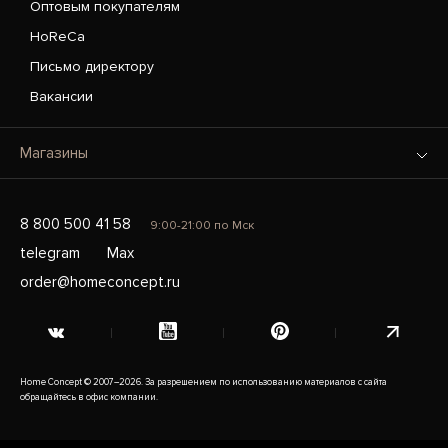
Оптовым покупателям
HoReCa
Письмо директору
Вакансии
Магазины
8 800 500 41 58
9:00-21:00 по Мск
telegram
Max
order@homeconcept.ru
Home Concept © 2007–2026. За разрешением по использованию материалов с сайта
обращайтесь в офис компании.