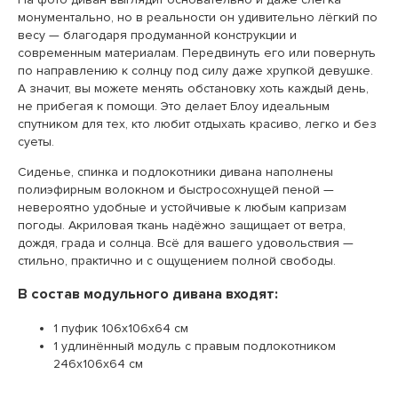
монументально, но в реальности он удивительно лёгкий по
весу — благодаря продуманной конструкции и
современным материалам. Передвинуть его или повернуть
по направлению к солнцу под силу даже хрупкой девушке.
А значит, вы можете менять обстановку хоть каждый день,
не прибегая к помощи. Это делает Блоу идеальным
спутником для тех, кто любит отдыхать красиво, легко и без
суеты.
Сиденье, спинка и подлокотники дивана наполнены
полиэфирным волокном и быстросохнущей пеной —
невероятно удобные и устойчивые к любым капризам
погоды. Акриловая ткань надёжно защищает от ветра,
дождя, града и солнца. Всё для вашего удовольствия —
стильно, практично и с ощущением полной свободы.
В состав модульного дивана входят:
1 пуфик 106х106х64 см
1 удлинённый модуль с правым подлокотником
246х106х64 см