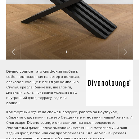
1
/ 15
Divano Lounge - это симфония любви к
себе, помноженная на ветер в волосах,
ласковое солнце и приятную компанию.
Стулья, кресла, банкетки, шезлонги,
диваны и столы призваны украсить ваш
внутренний двор, террасу, сад или
балкон.
Комфортный отдых на свежем воздухе, работа за ноутбуком,
общение с друзьями - всё это бесценные мгновения нашей жизни. И
благодаря Divano Lounge они становятся еще прекраснее.
Элегантный дизайн плюс высококачественные материалы - и ваш
задний двор, патио или сад преображается. Эта мебель выражает
индивидуальность и присущий только вам стиль жизни.