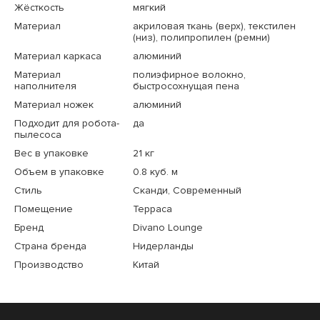
Жёсткость
мягкий
Материал
акриловая ткань (верх), текстилен
(низ), полипропилен (ремни)
Материал каркаса
алюминий
Материал
полиэфирное волокно,
наполнителя
быстросохнущая пена
Материал ножек
алюминий
Подходит для робота-
да
пылесоса
Вес в упаковке
21 кг
Объем в упаковке
0.8 куб. м
Стиль
Сканди, Современный
Помещение
Терраса
Бренд
Divano Lounge
Страна бренда
Нидерланды
Производство
Китай