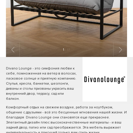
1
/ 17
Divano Lounge - это симфония любви к
себе, помноженная на ветер в волосах,
ласковое солнце и приятную компанию.
Стулья, кресла, банкетки, шезлонги,
диваны и столы призваны украсить ваш
внутренний двор, террасу, сад или
балкон.
Комфортный отдых на свежем воздухе, работа за ноутбуком,
общение с друзьями - всё это бесценные мгновения нашей жизни. И
благодаря Divano Lounge они становятся еще прекраснее.
Элегантный дизайн плюс высококачественные материалы - и ваш
задний двор, патио или сад преображается. Эта мебель выражает
индивидуальность и присущий только вам стиль жизни.