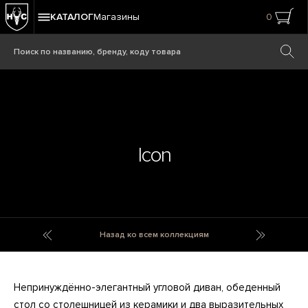
КАТАЛОГ
Магазины
0
Icon
Icicle
Icons
Назад ко всем коллекциям
Непринуждённо-элегантный угловой диван, обеденный
стол со столешницей из керамики и два выразительных