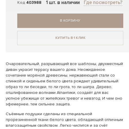
1 шт. в наличии
Где посмотреть?
Код
403988
В КОРЗИНУ
КУПИТЬ В 1 КЛИК
Очаровательный, разрывающий все шаблоны, двухместный
диван украсит террасу вашего дома. Неожиданное
сочетание морёной древесины, нержавеющей стали со
спинкой и сиденьем белого цвета рождает удивительный
образ то ли беседки, то ли грота, то ли шатра. Дерево,
отшлифованное волнами Атлантики, создаёт для вас
уютное убежище от житейских тревог и невзгод. И чем оно
эфемернее, тем сильнее защита.
Съёмные подушки сделаны из специальной
прорезиненной ткани белого цвета, обладающей отличным
влагозащитным свойством. Легко чистится и за счёт