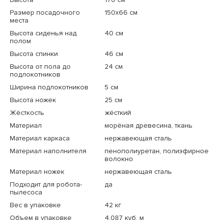
Размер посадочного
150x66 см
места
Высота сиденья над
40 см
полом
Высота спинки
46 см
Высота от пола до
24 см
подлокотников
Ширина подлокотников
5 см
Высота ножек
25 см
Жёсткость
жёсткий
Материал
морёная древесина, ткань
Материал каркаса
нержавеющая сталь
Материал наполнителя
пенополиуретан, полиэфирное
волокно
Материал ножек
нержавеющая сталь
Подходит для робота-
да
пылесоса
Вес в упаковке
42 кг
Объем в упаковке
4.087 куб. м