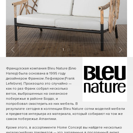
1
/ 18
Французская компания Bleu Nature (Блю
Натюр) была основана в 1995 году
дизайнером Франком Лефевром (Frank
Lefebvre). Произошло это случайно —
как-то раз Франк собрал несколько
веток, выброшенных на океанское
побережье в районе Бордо, и
попробовал смастерить из них мебель. В
результате сегодня в коллекции Bleu Nature сотни моделей мебели
и предметов интерьера из материала, который собирают на том же
самом побережье Атлантики.
Кроме этого, в ассортименте Home Concept вы найдете несколько
интереснейших предметов — это запаянные в прозрачный акрил