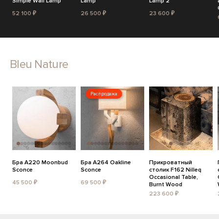
Simple Wall Lamp
Lamp
Lamp 2
52 100 ₽
26 500 ₽
23 600 ₽
Bleu Nature
Распродажа
Бра A220 Moonbud
Бра A264 Oakline
Прикроватный
Sconce
Sconce
столик F162 Nilleq
Occasional Table,
45 500 ₽
69 500 ₽
Burnt Wood
223 600 ₽