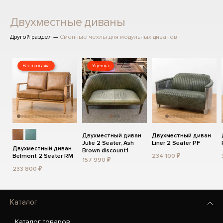
Двухместные диваны
Другой раздел —
Сменные чехлы для модульных диванов
Распродажа
Уценка
Двухместный диван
Двухместный диван
Julie 2 Seater, Ash
Liner 2 Seater PF
Двухместный диван
Brown discount1
Belmont 2 Seater RM
234 100 ₽
157 990 ₽
233 800 ₽
Каталог
Каталог товаров