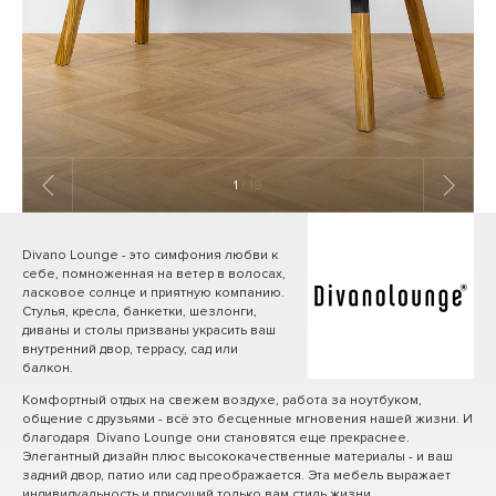
1
/ 19
Divano Lounge - это симфония любви к
себе, помноженная на ветер в волосах,
ласковое солнце и приятную компанию.
Стулья, кресла, банкетки, шезлонги,
диваны и столы призваны украсить ваш
внутренний двор, террасу, сад или
балкон.
Комфортный отдых на свежем воздухе, работа за ноутбуком,
общение с друзьями - всё это бесценные мгновения нашей жизни. И
благодаря Divano Lounge они становятся еще прекраснее.
Элегантный дизайн плюс высококачественные материалы - и ваш
задний двор, патио или сад преображается. Эта мебель выражает
индивидуальность и присущий только вам стиль жизни.