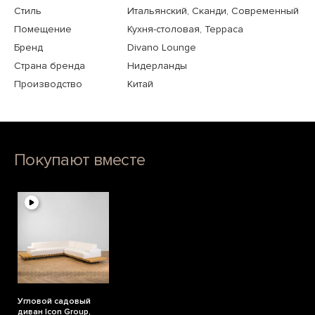
Стиль
Итальянский, Сканди, Современный
Помещение
Кухня-столовая, Терраса
Бренд
Divano Lounge
Страна бренда
Нидерланды
Производство
Китай
Покупают вместе
Угловой садовый
диван Icon Group,