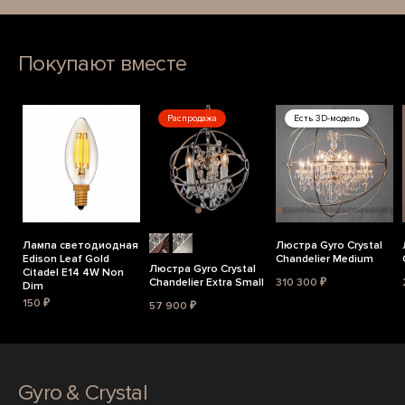
Покупают вместе
Распродажа
Есть 3D-модель
Лампа светодиодная
Люстра Gyro Crystal
Edison Leaf Gold
Chandelier Medium
Люстра Gyro Crystal
Citadel E14 4W Non
Chandelier Extra Small
310 300 ₽
Dim
150 ₽
57 900 ₽
Gyro & Crystal