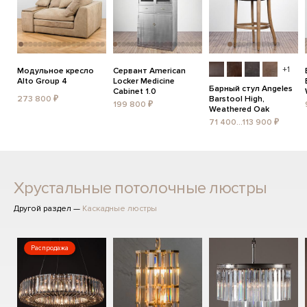
+1
Модульное кресло
Сервант American
Alto Group 4
Locker Medicine
Барный стул Angeles
Cabinet 1.0
273 800 ₽
Barstool High,
199 800 ₽
Weathered Oak
71 400...113 900 ₽
Хрустальные потолочные люстры
Другой раздел —
Каскадные люстры
Распродажа