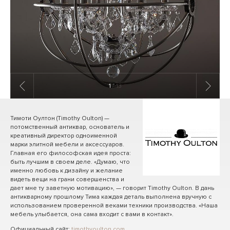
1
/ 13
Тимоти Оултон (Timothy Oulton) —
потомственный антиквар, основатель и
креативный директор одноименной
марки элитной мебели и аксессуаров.
Главная его философская идея проста:
быть лучшим в своем деле. «Думаю, что
именно любовь к дизайну и желание
видеть вещи на грани совершенства и
дает мне ту заветную мотивацию», — говорит Timothy Oulton. В дань
антикварному прошлому Тима каждая деталь выполнена вручную с
использованием проверенной веками техники производства. «Наша
мебель улыбается, она сама входит с вами в контакт».
Официальный сайт:
timothyoulton.com