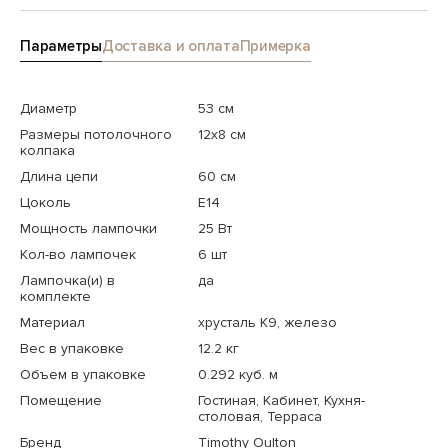
Параметры
Доставка и оплата
Примерка
Диаметр
53 см
Размеры потолочного
12x8 см
колпака
Длина цепи
60 см
Цоколь
E14
Мощность лампочки
25 Вт
Кол-во лампочек
6 шт
Лампочка(и) в
да
комплекте
Материал
хрусталь K9, железо
Вес в упаковке
12.2 кг
Объем в упаковке
0.292 куб. м
Помещение
Гостиная, Кабинет, Кухня-
столовая, Терраса
Бренд
Timothy Oulton