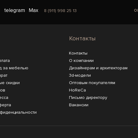
o
telegram
Max
8 (911) 998 25 13
Контакты
Контакты
плата
О компании
д за мебелью
Дизайнерам и архитекторам
врат
3d-модели
ые скидки
Оптовым покупателям
ров
HoReCa
есса
Письмо директору
ферта
Вакансии
нфиденциальности