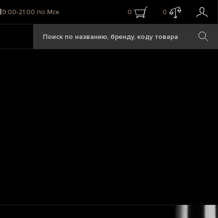
8
9:00-21:00 по Мск
0
0