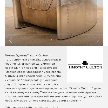
1
/ 17
Тимоти Оултон (Timothy Oulton) —
потомственный антиквар, основатель и
креативный директор одноименной
марки элитной мебели и аксессуаров.
Главная его философская идея проста:
быть лучшим в своем деле. «Думаю, что
именно любовь к дизайну и желание
видеть вещи на грани совершенства и
дает мне ту заветную мотивацию», — говорит Timothy Oulton. В дань
антикварному прошлому Тима каждая деталь выполнена вручную с
использованием проверенной веками техники производства. «Наша
мебель улыбается, она сама входит с вами в контакт».
Официальный сайт:
timothyoulton.com