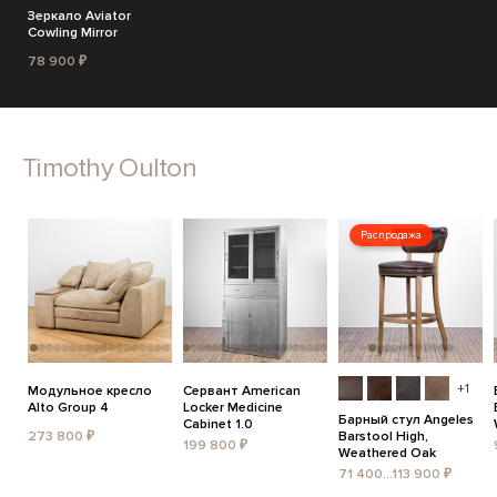
Зеркало Aviator
Cowling Mirror
78 900 ₽
Timothy Oulton
Распродажа
+1
Модульное кресло
Сервант American
Alto Group 4
Locker Medicine
Барный стул Angeles
Cabinet 1.0
273 800 ₽
Barstool High,
199 800 ₽
Weathered Oak
71 400...113 900 ₽