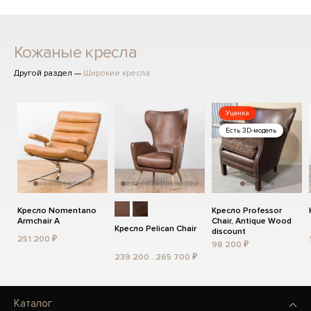
Кожаные кресла
Другой раздел —
Широкие кресла
Уценка
Есть 3D-модель
Кресло Nomentano
Кресло Professor
Armchair A
Chair, Antique Wood
Кресло Pelican Chair
discount
251 200 ₽
98 200 ₽
239 200...265 700 ₽
Каталог