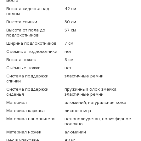
места
Высота сиденья над
42 см
полом
Высота спинки
30 см
Высота от пола до
57 см
подлокотников
Ширина подлокотников
7 см
Съёмные подлокотники
нет
Высота ножек
8 см
Съёмные ножки
нет
Система поддержки
эластичные ремни
спинки
Система поддержки
пружинный блок змейка,
сиденья
эластичные ремни
Материал
алюминий, натуральная кожа
Материал каркаса
лиственница
Материал наполнителя
пенополиуретан, полиэфирное
волокно
Материал ножек
алюминий
Вес в упаковке
48 кг