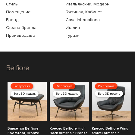
Стиль
Итальянский, Модерн
Помещение
Гостиная, Кабинет
Бренд
Casa International
Страна бренда
Италия
Производство
Турция
Belfiore
Распродажа
Распродажа
Распродажа
Есть 3D-модель
Есть 3D-модель
Есть 3D-модель
Банкетка Belfiore
Кресло Belfiore High
Кресло Belfiore Wing
Footstool, Bronze
Back Armchair, Bronze
Swivel Armchair,