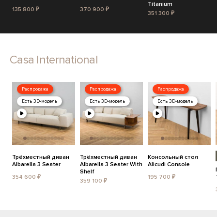
Titanium
135 800 ₽
370 900 ₽
351 300 ₽
Casa International
Распродажа
Распродажа
Распродажа
Есть 3D-модель
Есть 3D-модель
Есть 3D-модель
Трёхместный диван
Трёхместный диван
Консольный стол
Albarella 3 Seater
Albarella 3 Seater With
Alicudi Console
Shelf
354 600 ₽
195 700 ₽
359 100 ₽