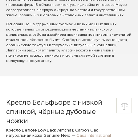
японских фирм. В области архитектуры и дизайна интерьера Мауро
сосредоточился в первую очередь на частном и государственном
жилье, розничных и оптовых выставочных залах и инсталляциях.
Основанные на сдержанных формах и ясных мощных линиях,
которые являются определяющими чертами итальянского
минимализма, работы дизайнера пронизаны позитивом, знаменитой
итальянской лёгкостью бытия. Свободно используя смелые цвета,
органические текстуры и творческие визуальные концепции,
Липпарини расширяет палитру классического минимализма,
привнося непосредственность и силу уважаемой эстетики в
волнующую новую эпоху.
Кресло Бельфьоре с низкой
спинкой, чёрные дубовые
ножки
Кресло Belfiore Low Back Armchair, Carbon Oak
натуральная кожа Genuine Nero
—
Casa International