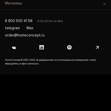
Магазины
8 800 500 41 58
9:00-21:00 по Мск
telegram
Max
order@homeconcept.ru
Home Concept © 2007–2026. За разрешением по использованию материалов с сайта
обращайтесь в офис компании.