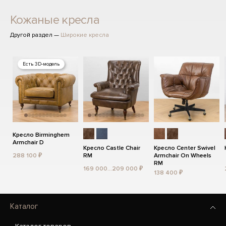
Кожаные кресла
Другой раздел —
Широкие кресла
Есть 3D-модель
Кресло Birminghem
Armchair D
Кресло Castle Chair
Кресло Center Swivel
288 100 ₽
RM
Armchair On Wheels
RM
169 000...209 000 ₽
138 400 ₽
Каталог