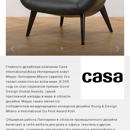
1
/ 12
Главного дизайнера компании Casa
International (Каза Интернэшнл) зовут
Мауро Липпарини (Mauro Lipparini). Его
талант известен во всём мире. В 2011
году он стал лауреатом премии Good
Design Global Awards, самой
престижной награды в мире в области
дизайна. Мауро также является
победителем международных конкурсов дизайна Young & Design
Milano и International Du Pont Award Köln.
Обширная работа Липпарини в области промышленного дизайна
включает в себя мебель для дома и офиса, текстиль и другую
продукцию, созданную для множества известных европейских и