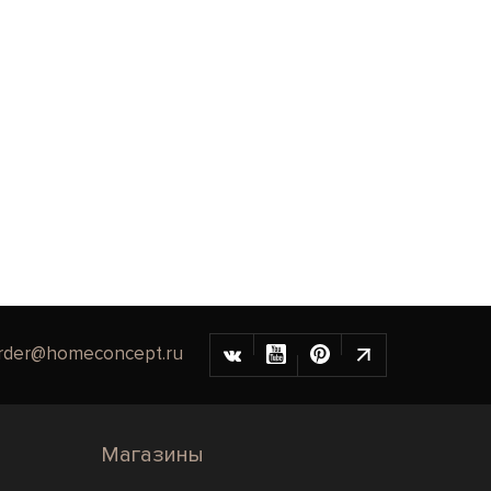
rder@homeconcept.ru
Магазины