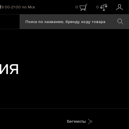
8
9:00-21:00 по Мск
0
0
ия
Бегемоты