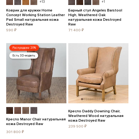
+13
+1
Коврик для кружки Home
Барный стул Angeles Barstool
Concept Working Station Leather
High, Weathered Oak
Pad Small натуральная кожа
натуральная кожа Destroyed
Destroyed Raw
Raw
590 ₽
71 400 ₽
Распродажа 20%
Есть 3D-модель
Кресло Daddy Downing Chair,
Weathered Wood натуральная
Кресло Manor Chair натуральная
кожа Destroyed Raw
кожа Destroyed Raw
239 500 ₽
301 800 ₽