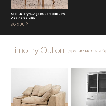
Барный стул Angeles Barstool Low,
Weathered Oak
96 900 ₽
Timothy Oulton
другие модели б