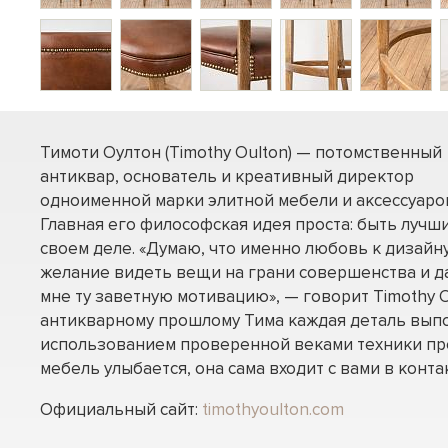
Тимоти Оултон (Timothy Oulton) — потомственный
антиквар, основатель и креативный директор
одноименной марки элитной мебели и аксессуаро
Главная его философская идея проста: быть лучш
своем деле. «Думаю, что именно любовь к дизайну
желание видеть вещи на грани совершенства и д
мне ту заветную мотивацию», — говорит Timothy O
антикварному прошлому Тима каждая деталь вып
использованием проверенной веками техники пр
мебель улыбается, она сама входит с вами в контак
Официальный сайт:
timothyoulton.com