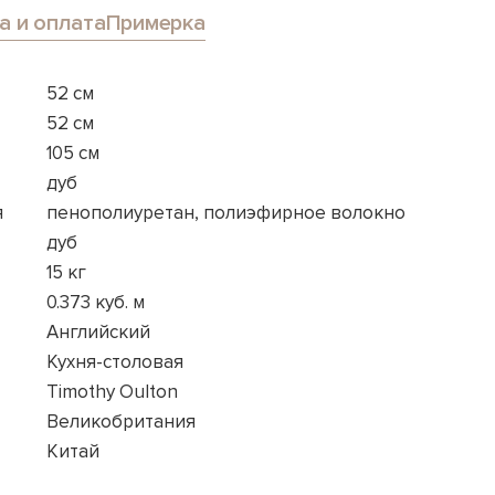
а и оплата
Примерка
52 см
52 см
105 см
дуб
я
пенополиуретан, полиэфирное волокно
дуб
15 кг
0.373 куб. м
Английский
Кухня-столовая
Timothy Oulton
Великобритания
Китай