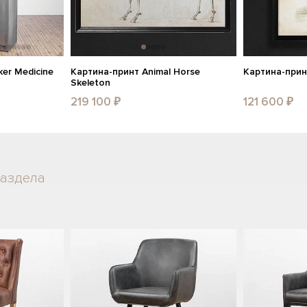
er Medicine
Картина-принт Animal Horse
Картина-принт
Skeleton
219 100 ₽
121 600 ₽
раздела