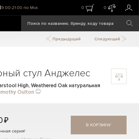
8
9:00-21:00 по Мск
0
0
Предыдущий
Следующий
рный стул Анджелес
arstool High, Weathered Oak натуральная
imothy Oulton
0 ₽
В КОРЗИНУ
нная серия!