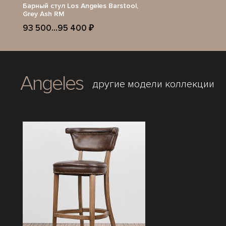
Барный стул Los Angeles Barstool,
Grey Ash RM
93 500...95 400 ₽
Angeles
другие модели коллекции