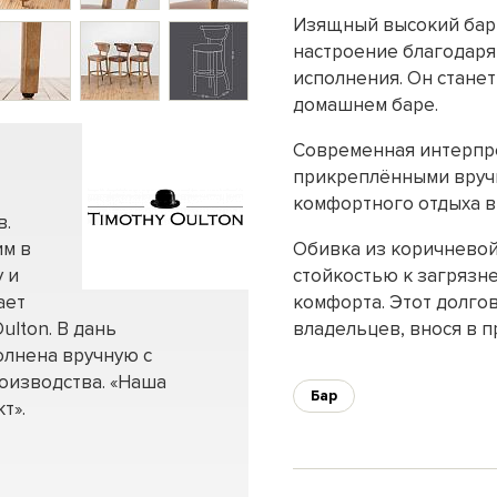
Изящный высокий барн
настроение благодаря
исполнения. Он станет
домашнем баре.
Современная интерпре
прикреплёнными вручн
комфортного отдыха в
в.
им в
Обивка из коричневой
 и
стойкостью к загрязне
ает
комфорта. Этот долго
ulton. В дань
владельцев, внося в п
олнена вручную с
оизводства. «Наша
Бар
т».