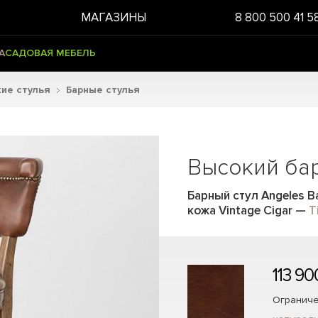
МАГАЗИНЫ
8 800 500 41 5
А
САДОВАЯ МЕБЕЛЬ
ие стулья
Барные стулья
Высокий ба
Барный стул Angeles B
кожа Vintage Cigar
—
T
113 90
Ограниче