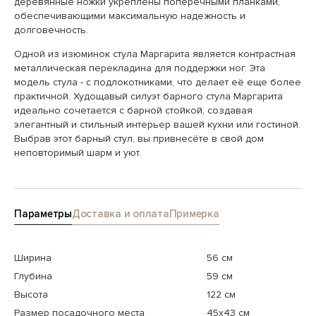
деревянные ножки укреплены поперечными планками,
обеспечивающими максимальную надежность и
долговечность.
Одной из изюминок стула Маргарита является контрастная
металлическая перекладина для поддержки ног. Эта
модель стула - c подлокотниками, что делает её еще более
практичной. Худощавый силуэт барного стула Маргарита
идеально сочетается с барной стойкой, создавая
элегантный и стильный интерьер вашей кухни или гостиной.
Выбрав этот барный стул, вы привнесёте в свой дом
неповторимый шарм и уют.
Параметры
Доставка и оплата
Примерка
Ширина
56 см
Глубина
59 см
Высота
122 см
Размер посадочного места
45x43 см