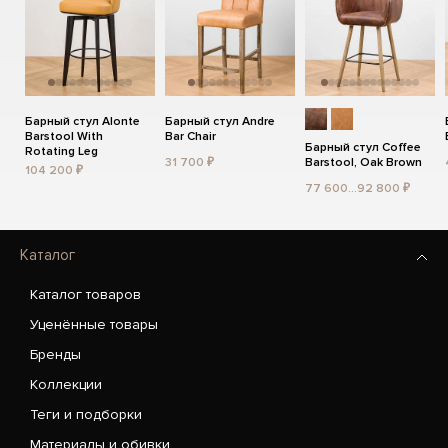
Барный стул Alonte
Барный стул Andre
Barstool With
Bar Chair
Барный стул Coffee
Rotating Leg
31 700 ₽
Barstool, Oak Brown
104 200 ₽
77 600...92 800 ₽
Каталог
Каталог товаров
Уценённые товары
Бренды
Коллекции
Теги и подборки
Материалы и обивки