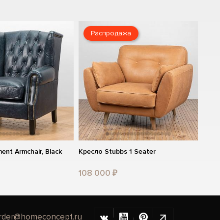
Распродажа
ent Armchair, Black
Кресло Stubbs 1 Seater
108 000 ₽
rder@homeconcept.ru