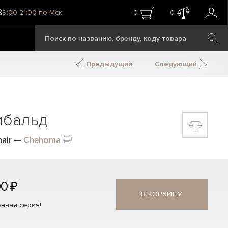
8
9:00-21:00 по Мск
0
0
Предыдущий
Следующий
ибальд
air
—
Chehoma
00 ₽
В КОРЗИНУ
нная серия!