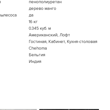
я
пенополиуретан
дерево манго
пылесоса
да
16 кг
0.345 куб. м
Американский, Лофт
Гостиная, Кабинет, Кухня-столовая
Chehoma
Бельгия
Индия