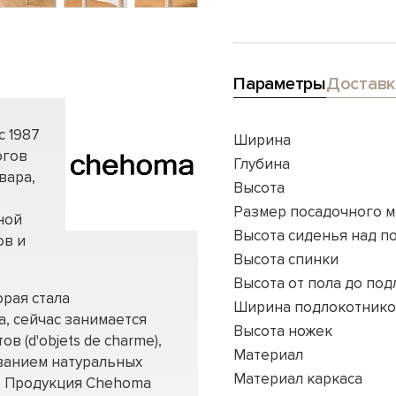
Параметры
Доставк
с 1987
Ширина
огов
Глубина
вара,
Высота
Размер посадочного м
ной
Высота сиденья над п
ов и
Высота спинки
Высота от пола до по
орая стала
Ширина подлокотник
, сейчас занимается
Высота ножек
 (d'objets de charme),
Материал
ованием натуральных
Материал каркаса
а. Продукция Chehoma