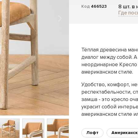
8 шт. в
Код
466523
Где пос
Тёплая древесина ман
диалог между собой. А
неординарное Кресло
американском стиле.
Удобство, комфорт, н
респектабельности, с
замша - это кресло оч
украсит собой интерье
американском стиле ил
Лофт
Американск