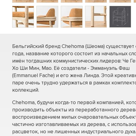
Бельгийский бренд Chehoma (Шеома) существует 
года, название которого состоит из начальных сл
имён тогдашних коммунистических лидеров: Че Ге
Хо Ши Мин, Мао. Её создатели - Эммануэль Фаш
(Emmanuel Fache) и его жена Линда. Этой креатив
паре очень трудно удержаться в рамках комплект
коллекций.
Chehoma, будучи когда-то первой компанией, кот
производить объекты из переработанного дерева
воспроизведением милых очаровательных объектов
частично изготавливаемых из дерева, с использ
расцветок, но не лишенных индустриального дух