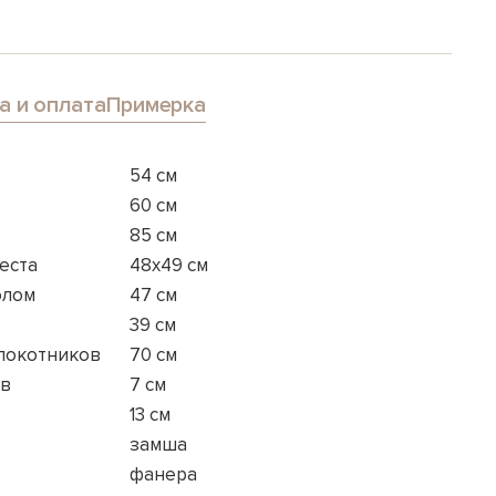
а и оплата
Примерка
54 см
60 см
85 см
еста
48х49 см
олом
47 см
39 см
длокотников
70 см
ов
7 см
13 см
замша
фанера