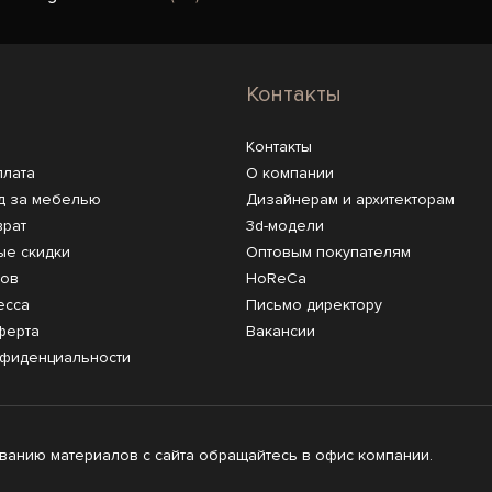
Контакты
Контакты
плата
О компании
д за мебелью
Дизайнерам и архитекторам
врат
3d-модели
ые скидки
Оптовым покупателям
ров
HoReCa
есса
Письмо директору
ферта
Вакансии
нфиденциальности
анию материалов с сайта обращайтесь в офис компании.