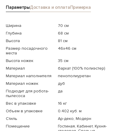
Параметры
Доставка и оплата
Примерка
Ширина
70 см
Глубина
68 см
Высота
81 см
Размер посадочного
46х46 см
места
Высота ножек
35 см
Материал
бархат (100% полиэстер)
Материал наполнителя
пенополиуретан
Материал ножек
дуб
Подходит для робота-
да
пылесоса
Вес в упаковке
16 кг
Объем в упаковке
0.402 куб. м
Стиль
Ар-деко, Модерн
Помещение
Гостиная, Кабинет, Кухня-
столовая, Спальня