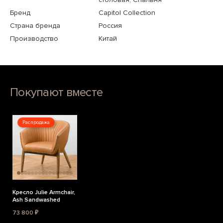
Бренд
Capitol Collection
Страна бренда
Россия
Производство
Китай
Покупают вместе
Распродажа
Кресло Julie Armchair,
Ash Sandwashed
73 800 ₽