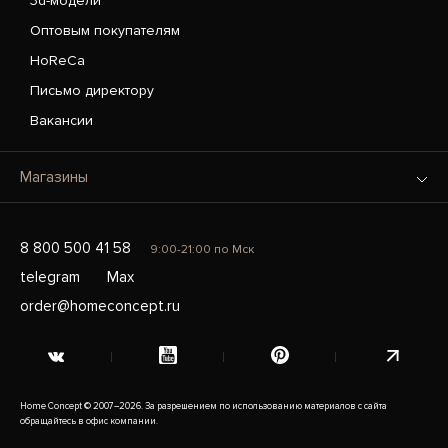
3d-модели
Оптовым покупателям
HoReCa
Письмо директору
Вакансии
Магазины
8 800 500 41 58
9:00-21:00 по Мск
telegram
Max
order@homeconcept.ru
Home Concept © 2007–2026. За разрешением по использованию материалов с сайта
обращайтесь в офис компании.