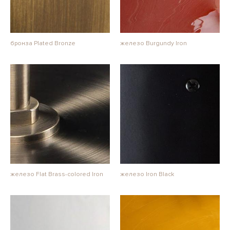
бронза Plated Bronze
железо Burgundy Iron
железо Flat Brass-colored Iron
железо Iron Black