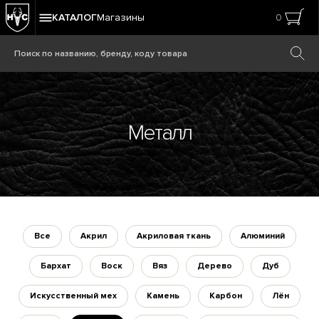
КАТАЛОГ
Магазины
0
Металл
Все
Акрил
Акриловая ткань
Алюминий
Бархат
Воск
Вяз
Дерево
Дуб
Искусственный мех
Камень
Карбон
Лён