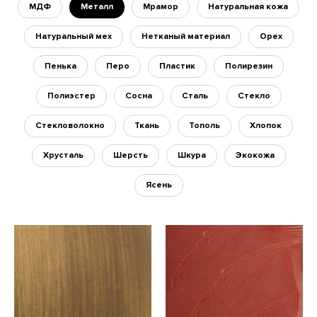
МДФ
Металл
Мрамор
Натуральная кожа
Натуральный мех
Нетканый материал
Орех
Пенька
Перо
Пластик
Полирезин
Полиэстер
Сосна
Сталь
Стекло
Стекловолокно
Ткань
Тополь
Хлопок
Хрусталь
Шерсть
Шкура
Экокожа
Ясень