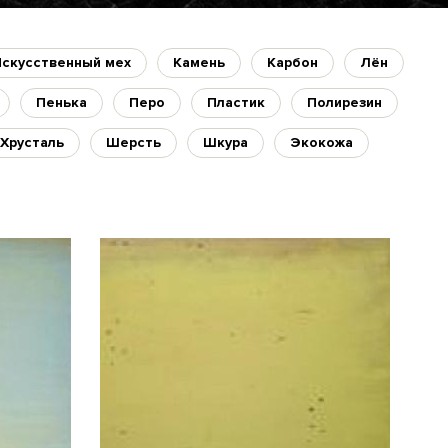
Искусственный мех
Камень
Карбон
Лён
Пенька
Перо
Пластик
Полирезин
Хрусталь
Шерсть
Шкура
Экокожа