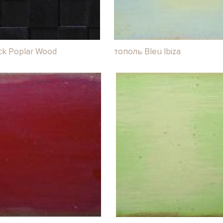
ck Poplar Wood
тополь Bleu Ibiza