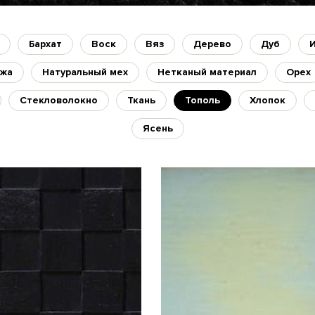
Бархат
Воск
Вяз
Дерево
Дуб
ожа
Натуральный мех
Нетканый материал
Орех
Стекловолокно
Ткань
Тополь
Хлопок
Ясень