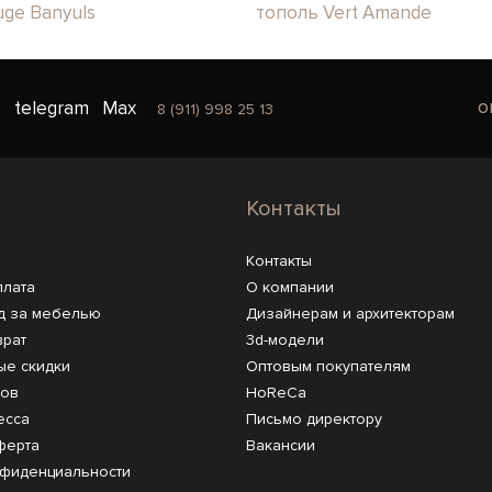
ge Banyuls
тополь Vert Amande
o
telegram
Max
8 (911) 998 25 13
Контакты
Контакты
плата
О компании
д за мебелью
Дизайнерам и архитекторам
врат
3d-модели
ые скидки
Оптовым покупателям
ров
HoReCa
есса
Письмо директору
ферта
Вакансии
нфиденциальности