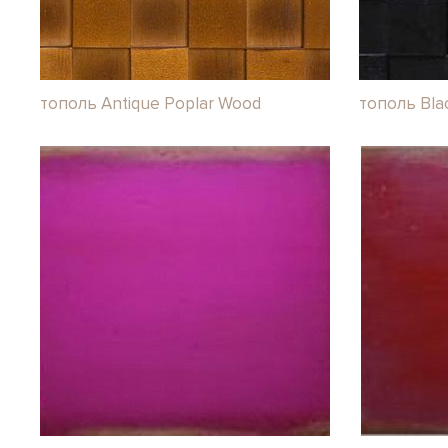
тополь Antique Poplar Wood
тополь Bla