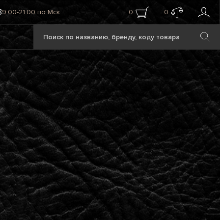
8
9:00-21:00 по Мск
0
0