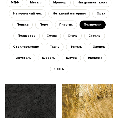
МДФ
Металл
Мрамор
Натуральная кожа
Натуральный мех
Нетканый материал
Орех
Пенька
Перо
Пластик
Полирезин
Полиэстер
Сосна
Сталь
Стекло
Стекловолокно
Ткань
Тополь
Хлопок
Хрусталь
Шерсть
Шкура
Экокожа
Ясень