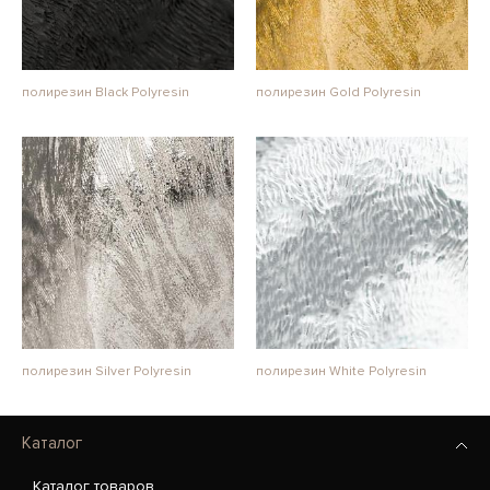
полирезин Black Polyresin
полирезин Gold Polyresin
полирезин Silver Polyresin
полирезин White Polyresin
Каталог
Каталог товаров