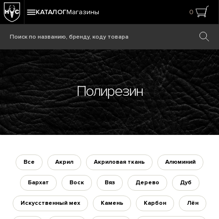
КАТАЛОГ
Магазины
0
Полирезин
Все
Акрил
Акриловая ткань
Алюминий
Бархат
Воск
Вяз
Дерево
Дуб
Искусственный мех
Камень
Карбон
Лён