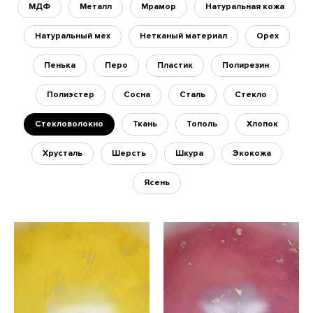
МДФ
Металл
Мрамор
Натуральная кожа
Натуральный мех
Нетканый материал
Орех
Пенька
Перо
Пластик
Полирезин
Полиэстер
Сосна
Сталь
Стекло
Стекловолокно
Ткань
Тополь
Хлопок
Хрусталь
Шерсть
Шкура
Экокожа
Ясень