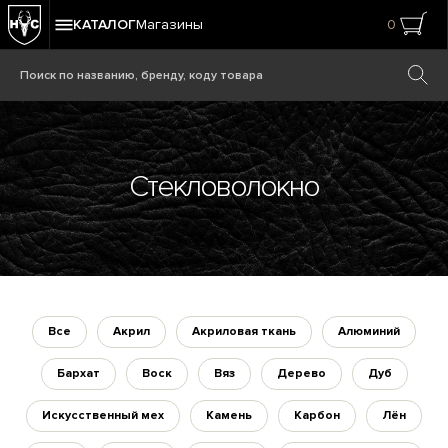
КАТАЛОГ
Магазины
0
Стекловолокно
Все
Акрил
Акриловая ткань
Алюминий
Бархат
Воск
Вяз
Дерево
Дуб
Искусственный мех
Камень
Карбон
Лён