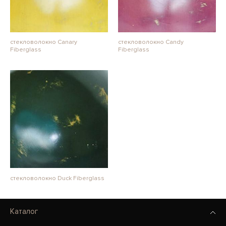
стекловолокно Canary
стекловолокно Candy
Fiberglass
Fiberglass
стекловолокно Duck Fiberglass
Каталог