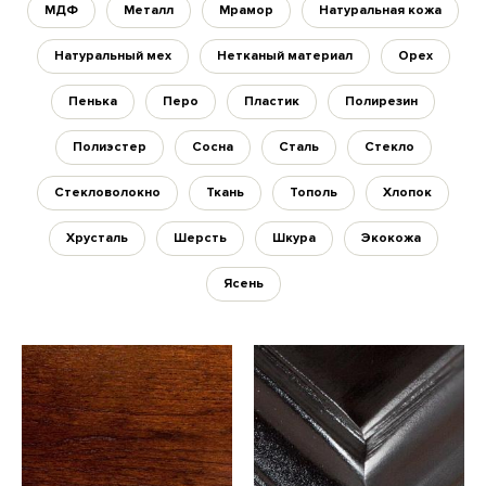
МДФ
Металл
Мрамор
Натуральная кожа
Натуральный мех
Нетканый материал
Орех
Пенька
Перо
Пластик
Полирезин
Полиэстер
Сосна
Сталь
Стекло
Стекловолокно
Ткань
Тополь
Хлопок
Хрусталь
Шерсть
Шкура
Экокожа
Ясень