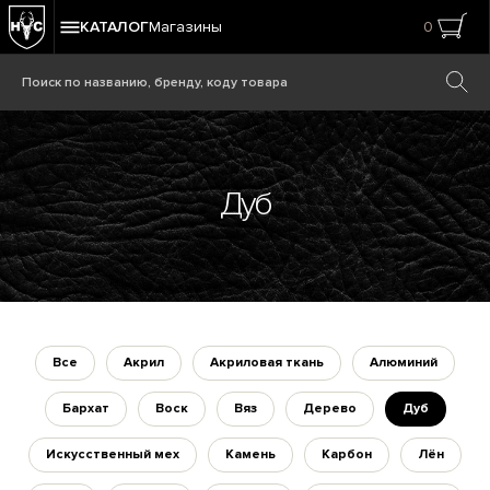
КАТАЛОГ
Магазины
0
Дуб
Все
Акрил
Акриловая ткань
Алюминий
Бархат
Воск
Вяз
Дерево
Дуб
Искусственный мех
Камень
Карбон
Лён